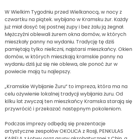
W Wielkim Tygodniu przed Wielkanocą, w nocy z
czwartku na piątek. wybijano w Kramsku żur. Każdy
już miał dosyć tej postnej zupy i bez żalu ją żegnał.
Mężczyźni oblewali żurem okna domów, w których
mieszkały panny na wydaniu. Tradycję tę dziś
pamiętają tylko nieliczni, najstarsi mieszkańcy. Okien
domów, w których mieszkają kramskie panny na
wydaniu dziś już się nie oblewa, ale ponoć żur w
powiecie mają tu najlepszy.
„Kramskie Wybijanie Żuru” to impreza, która ma na
celu ożywienie lokalnej tradycji wybijania żuru. Od
kilku lat zwyczaj ten mieszkańcy Kramska starają się
przywrócić i przekazać następnym pokoleniom.
Podczas imprezy odbędą się prezentacje
artystyczne zespołów OKOLICA z Rosji, PENKULAS
KAPELA z Łotwy oraz grupy akrobatycznej z Chin, a