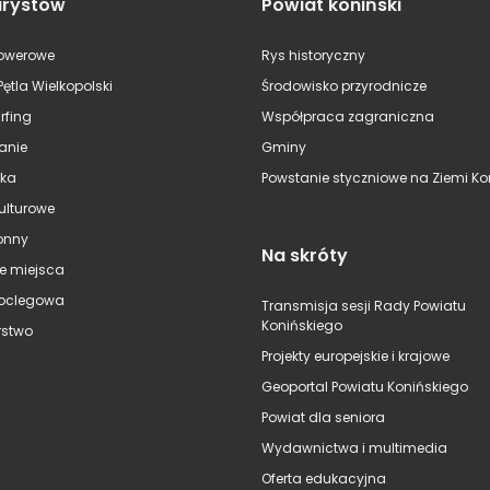
urystów
Powiat koniński
rowerowe
Rys historyczny
Pętla Wielkopolski
Środowisko przyrodnicze
rfing
Współpraca zagraniczna
anie
Gminy
ska
Powstanie styczniowe na Ziemi Kon
kulturowe
onny
Na skróty
e miejsca
oclegowa
Transmisja sesji Rady Powiatu
Konińskiego
stwo
Projekty europejskie i krajowe
Geoportal Powiatu Konińskiego
Powiat dla seniora
Wydawnictwa i multimedia
Oferta edukacyjna