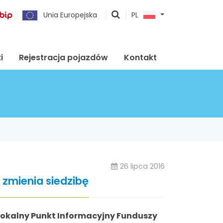
pokaż
Unia Europejska
PL
wyszukiwarkę
i
Rejestracja pojazdów
Kontakt
26 lipca 2016
 zmienia siedzibę
ć Lokalny Punkt Informacyjny Funduszy