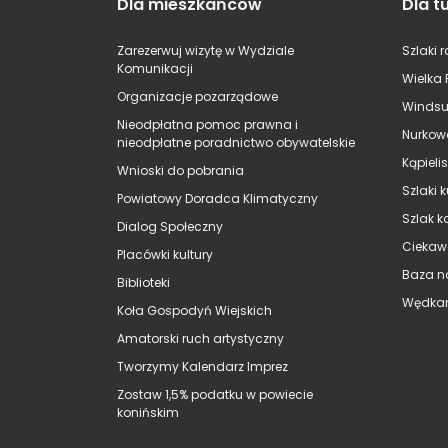
Dla mieszkańców
Dla t
Zarezerwuj wizytę w Wydziale
Szlaki 
Komunikacji
Wielka 
Organizacje pozarządowe
Windsu
Nieodpłatna pomoc prawna i
Nurkow
nieodpłatne poradnictwo obywatelskie
Kąpieli
Wnioski do pobrania
Szlaki 
Powiatowy Doradca Klimatyczny
Szlak k
Dialog Społeczny
Ciekaw
Placówki kultury
Baza n
Biblioteki
Wędkar
Koła Gospodyń Wiejskich
Amatorski ruch artystyczny
Tworzymy Kalendarz Imprez
Zostaw 1,5% podatku w powiecie
konińskim