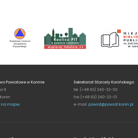
wo Powiatowe w Koninie
Sekretariat Starosty Konińskiego
ja 9
tel. (+48 63) 240-32-00
 Konin
fax (+48 63) 240-32-01
 na mapie
e-mail:
powiat@powiat.konin.pl