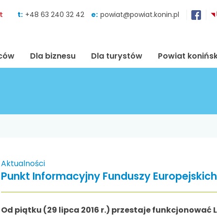
Skocz do zawartości
t
t:
+48 63 240 32 42
e:
powiat@powiat.konin.pl
ńców
Dla biznesu
Dla turystów
Powiat konińsk
Aktualności
Punkt Informacyjny Funduszy Europejskich
Od piątku (29 lipca 2016 r.) przestaje funkcjonowa