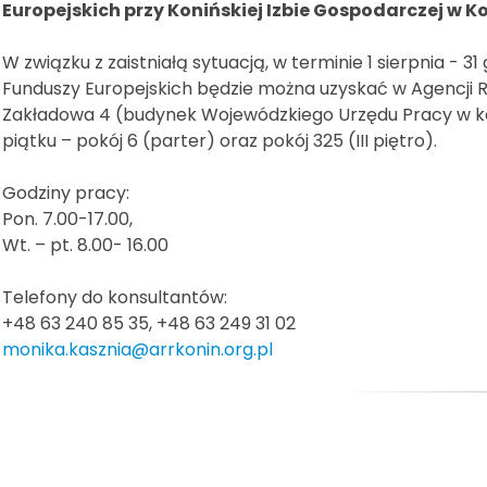
Europejskich przy Konińskiej Izbie Gospodarczej w Ko
W związku z zaistniałą sytuacją, w terminie 1 sierpnia - 31
Funduszy Europejskich będzie można uzyskać w Agencji Ro
Zakładowa 4 (budynek Wojewódzkiego Urzędu Pracy w ko
piątku – pokój 6 (parter) oraz pokój 325 (III piętro).
Godziny pracy:
Pon. 7.00-17.00,
Wt. – pt. 8.00- 16.00
Telefony do konsultantów:
+48 63 240 85 35, +48 63 249 31 02
monika.kasznia@arrkonin.org.pl