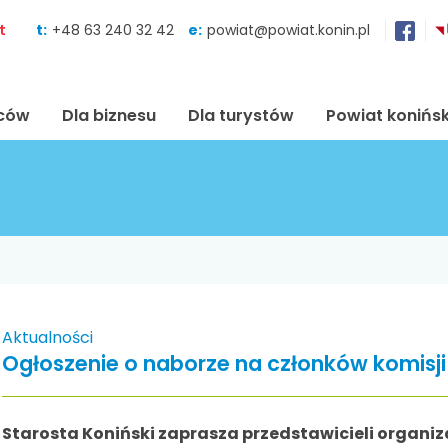
Skocz do zawartości
t
t:
+48 63 240 32 42
e:
powiat@powiat.konin.pl
ńców
Dla biznesu
Dla turystów
Powiat konińsk
Aktualności
Ogłoszenie o naborze na członków komisji 
Starosta Koniński zaprasza przedstawicieli organ