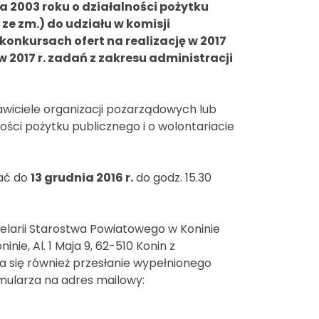
ia 2003 roku o działalności pożytku
9 ze zm.) do udziału w komisji
konkursach ofert na realizację w 2017
 2017 r. zadań z zakresu administracji
wiciele organizacji pozarządowych lub
ości pożytku publicznego i o wolontariacie
zać do
13 grudnia 2016 r.
do godz. 15.30
elarii Starostwa Powiatowego w Koninie
ie, Al. 1 Maja 9, 62-510 Konin z
za się również przesłanie wypełnionego
rmularza na adres mailowy: