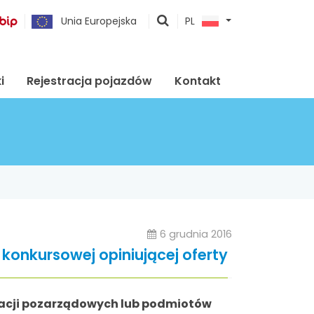
pokaż
Unia Europejska
PL
wyszukiwarkę
i
Rejestracja pojazdów
Kontakt
6 grudnia 2016
konkursowej opiniującej oferty
izacji pozarządowych lub podmiotów