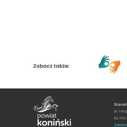
Zobacz także:
Starost
Al. 1 Ma
62-510
Zobacz