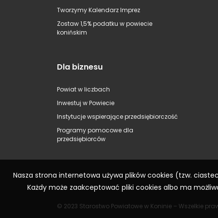
Tworzymy Kalendarz Imprez
Zostaw 1,5% podatku w powiecie
konińskim
Dla biznesu
Powiat w liczbach
Inwestuj w Powiecie
Instytucje wspierające przedsiębiorczość
Programy pomocowe dla
przedsiębiorców
Nasza strona internetowa używa plików cookies (tzw. ciast
Każdy może zaakceptować pliki cookies albo ma możliwo
© 2023 Starostwo Powiatowe w Koninie – Wszelkie pra