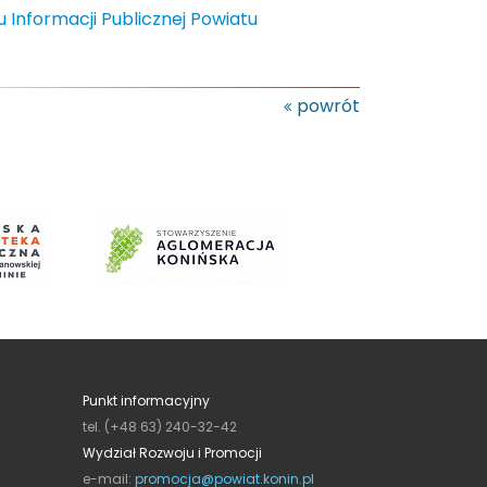
u Informacji Publicznej Powiatu
powrót
Punkt informacyjny
tel. (+48 63) 240-32-42
Wydział Rozwoju i Promocji
e-mail:
promocja@powiat.konin.pl