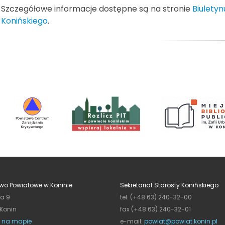
Szczegółowe informacje dostępne są na stronie
Biuletyn
Konińskiego
.
wo Powiatowe w Koninie
Sekretariat Starosty Konińskiego
ja 9
tel. (+48 63) 240-32-00
 Konin
fax (+48 63) 240-32-01
 na mapie
e-mail:
powiat@powiat.konin.pl