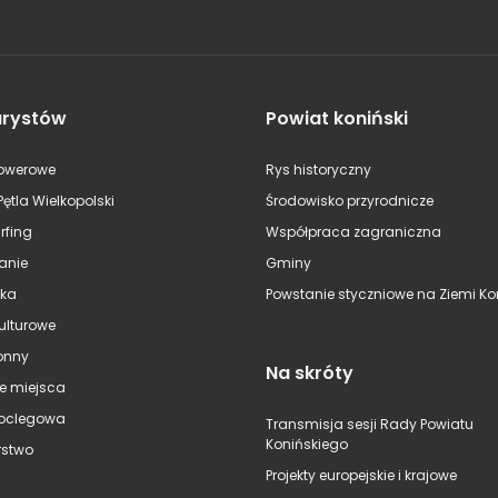
urystów
Powiat koniński
rowerowe
Rys historyczny
Pętla Wielkopolski
Środowisko przyrodnicze
rfing
Współpraca zagraniczna
anie
Gminy
ska
Powstanie styczniowe na Ziemi Kon
kulturowe
onny
Na skróty
e miejsca
oclegowa
Transmisja sesji Rady Powiatu
Konińskiego
stwo
Projekty europejskie i krajowe