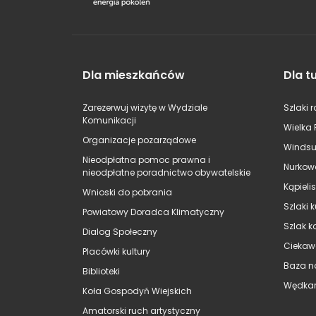
Dla mieszkańców
Dla t
Zarezerwuj wizytę w Wydziale
Szlaki 
Komunikacji
Wielka 
Organizacje pozarządowe
Windsu
Nieodpłatna pomoc prawna i
Nurkow
nieodpłatne poradnictwo obywatelskie
Kąpieli
Wnioski do pobrania
Szlaki 
Powiatowy Doradca Klimatyczny
Szlak k
Dialog Społeczny
Ciekaw
Placówki kultury
Baza n
Biblioteki
Wędkar
Koła Gospodyń Wiejskich
Amatorski ruch artystyczny