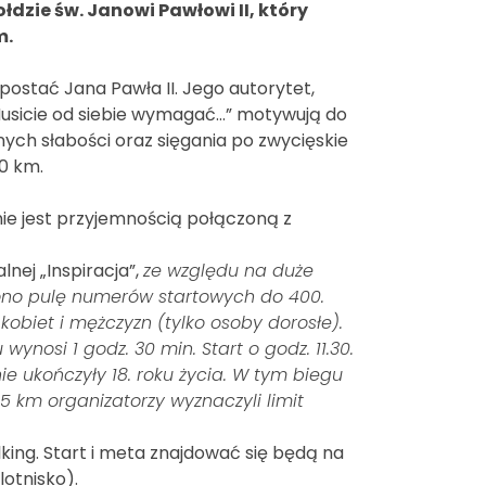
łdzie św. Janowi Pawłowi II, który
m.
postać Jana Pawła II. Jego autorytet,
usicie od siebie wymagać…” motywują do
ych słabości oraz sięgania po zwycięskie
10 km.
ie jest przyjemnością połączoną z
lnej „Inspiracja”,
ze względu na duże
ono pulę numerów startowych do 400.
obiet i mężczyzn (tylko osoby dorosłe).
nosi 1 godz. 30 min. Start o godz. 11.30.
e ukończyły 18. roku życia. W tym biegu
 km organizatorzy wyznaczyli limit
king. Start i meta znajdować się będą na
lotnisko).