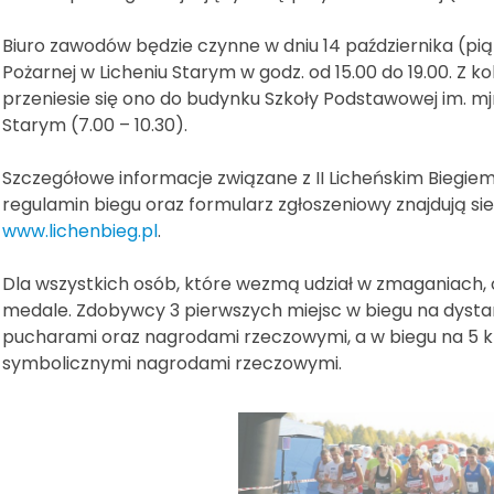
Biuro zawodów będzie czynne w dniu 14 października (pią
Pożarnej w Licheniu Starym w godz. od 15.00 do 19.00. Z kol
przeniesie się ono do budynku Szkoły Podstawowej im. m
Starym (7.00 – 10.30).
Szczegółowe informacje związane z II Licheńskim Biegiem 
regulamin biegu oraz formularz zgłoszeniowy znajdują sie
www.lichenbieg.pl
.
Dla wszystkich osób, które wezmą udział w zmaganiach, 
medale. Zdobywcy 3 pierwszych miejsc w biegu na dysta
pucharami oraz nagrodami rzeczowymi, a w biegu na 5 km
symbolicznymi nagrodami rzeczowymi.