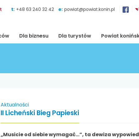
Skocz do zawartości
t
t:
+48 63 240 32 42
e:
powiat@powiat.konin.pl
ńców
Dla biznesu
Dla turystów
Powiat konińsk
Aktualności
II Licheński Bieg Papieski
„Musicie od siebie wymagać…”, ta dewiza wypowiedzi