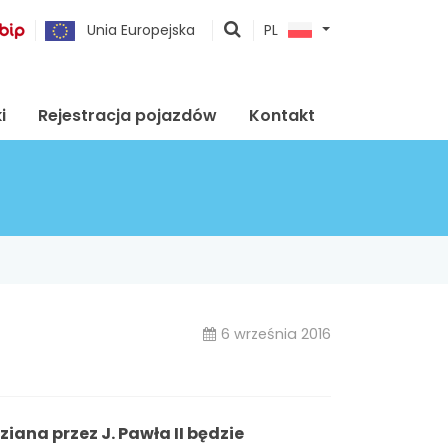
pokaż
Unia Europejska
PL
wyszukiwarkę
i
Rejestracja pojazdów
Kontakt
6 września 2016
ana przez J. Pawła II będzie