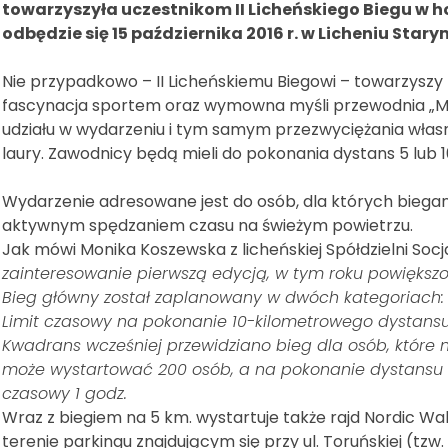
towarzyszyła uczestnikom II Licheńskiego Biegu w ho
odbędzie się 15 października 2016 r. w Licheniu Stary
Nie przypadkowo – II Licheńskiemu Biegowi – towarzyszy 
fascynacja sportem oraz wymowna myśli przewodnia „M
udziału w wydarzeniu i tym samym przezwyciężania własn
laury. Zawodnicy będą mieli do pokonania dystans 5 lub 
Wydarzenie adresowane jest do osób, dla których biegan
aktywnym spędzaniem czasu na świeżym powietrzu.
Jak mówi Monika Koszewska z licheńskiej Spółdzielni Socja
zainteresowanie pierwszą edycją, w tym roku powiększ
Bieg główny został zaplanowany w dwóch kategoriach: k
Limit czasowy na pokonanie 10-kilometrowego dystansu wy
Kwadrans wcześniej przewidziano bieg dla osób, które ni
może wystartować 200 osób, a na pokonanie dystansu 5
czasowy 1 godz.
Wraz z biegiem na 5 km. wystartuje także rajd Nordic Wal
terenie parkingu znajdującym się przy ul. Toruńskiej (tzw. 