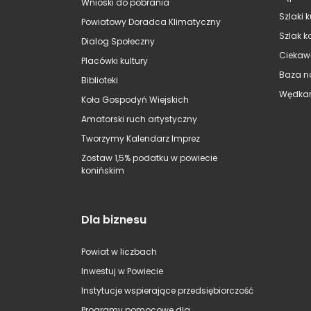
Wnioski do pobrania
Szlaki 
Powiatowy Doradca Klimatyczny
Szlak k
Dialog Społeczny
Ciekaw
Placówki kultury
Baza n
Biblioteki
Wędkar
Koła Gospodyń Wiejskich
Amatorski ruch artystyczny
Tworzymy Kalendarz Imprez
Zostaw 1,5% podatku w powiecie
konińskim
Dla biznesu
Powiat w liczbach
Inwestuj w Powiecie
Instytucje wspierające przedsiębiorczość
Programy pomocowe dla