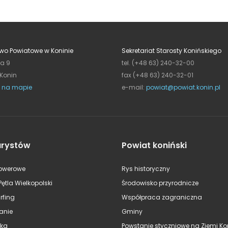
wo Powiatowe w Koninie
Sekretariat Starosty Konińskiego
ja 9
tel. (+48 63) 240-32-00
 Konin
fax (+48 63) 240-32-01
 na mapie
e-mail:
powiat@powiat.konin.pl
urystów
Powiat koniński
rowerowe
Rys historyczny
Pętla Wielkopolski
Środowisko przyrodnicze
rfing
Współpraca zagraniczna
anie
Gminy
ska
Powstanie styczniowe na Ziemi Kon