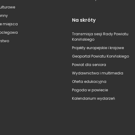
kulturowe
onny
Na skróty
e miejsca
oclegowa
Transmisja sesji Rady Powiatu
Konińskiego
stwo
Projekty europejskie i krajowe
Geoportal Powiatu Konińskiego
Powiat dla seniora
Wydawnictwa i multimedia
Oferta edukacyjna
Pogoda w powiecie
Kalendarium wydarzeń