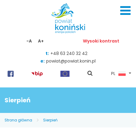
Skocz do zawartości
-A
A+
Wysoki kontrast
t:
+48 63 240 32 42
e:
powiat@powiat.konin.pl
pokaż
PL
wyszukiwarkę
Sierpień
Strona główna
Sierpień