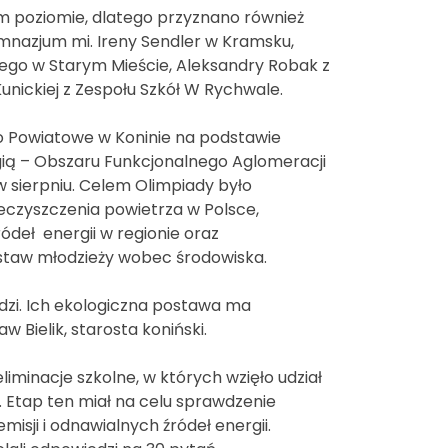
m poziomie, dlatego przyznano również
imnazjum mi. Ireny Sendler w Kramsku,
ego w Starym Mieście, Aleksandry Robak z
Kunickiej z Zespołu Szkół W Rychwale.
wo Powiatowe w Koninie na podstawie
ą – Obszaru Funkcjonalnego Aglomeracji
 w sierpniu. Celem Olimpiady było
eczyszczenia powietrza w Polsce,
ródeł energii w regionie oraz
ostaw młodzieży wobec środowiska.
 ludzi. Ich ekologiczna postawa ma
w Bielik, starosta koniński.
iminacje szkolne, w których wzięło udział
. Etap ten miał na celu sprawdzenie
misji i odnawialnych źródeł energii.