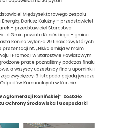
lali odpowiedzi na 30 pytań.
edstawiciel Międzysektorowego zespołu
ergią, Dariusz Kałużny – przedstawiciel
rek – przedstawiciel Starostwa
iciel Gmin powiatu Konińskiego – gmina
sta Konina wyłoniła 29 finalistów, których
prezentacji nt. „Niska emisja w moim
zwoju i Promocji w Starostwie Powiatowym
nagrodzone prace poznaliśmy podczas finału
we, a wszyscy uczestnicy finału upominki i
zają zwycięzcy, 3 listopada pojadą jeszcze
a Odpadów Komunalnych w Koninie.
w Aglomeracji Konińskiej” zostało
u Ochrony Środowiska i Gospodarki