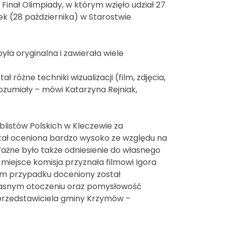
 Finał Olimpiady, w którym wzięło udział 27
tek (28 października) w Starostwie
yła oryginalna i zawierała wiele
różne techniki wizualizacji (film, zdjęcia,
zrozumiały – mówi Katarzyna Rejniak,
blistów Polskich w Kleczewie za
stał oceniona bardzo wysoko ze względu na
Ważne było także odniesienie do własnego
I miejsce komisja przyznała filmowi Igora
tym przypadku doceniony został
łasnym otoczeniu oraz pomysłowość
przedstawiciela gminy Krzymów –