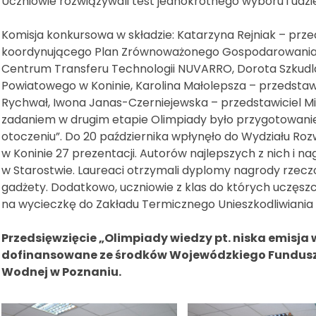
Uczniowie rozwiązywali test jednokrotnego wyboru i udzie
Komisja konkursowa w składzie: Katarzyna Rejniak – prz
koordynującego Plan Zrównoważonego Gospodarowania En
Centrum Transferu Technologii NUVARRO, Dorota Szkudla
Powiatowego w Koninie, Karolina Małolepsza – przedstaw
Rychwał, Iwona Janas-Czerniejewska – przedstawiciel Mia
zadaniem w drugim etapie Olimpiady było przygotowanie 
otoczeniu”. Do 20 października wpłynęło do Wydziału Ro
w Koninie 27 prezentacji. Autorów najlepszych z nich i 
w Starostwie. Laureaci otrzymali dyplomy nagrody rzeczo
gadżety. Dodatkowo, uczniowie z klas do których uczęszc
na wycieczkę do Zakładu Termicznego Unieszkodliwiani
Przedsięwzięcie „Olimpiady wiedzy pt. niska emisja 
dofinansowane ze środków Wojewódzkiego Fundusz
Wodnej w Poznaniu.