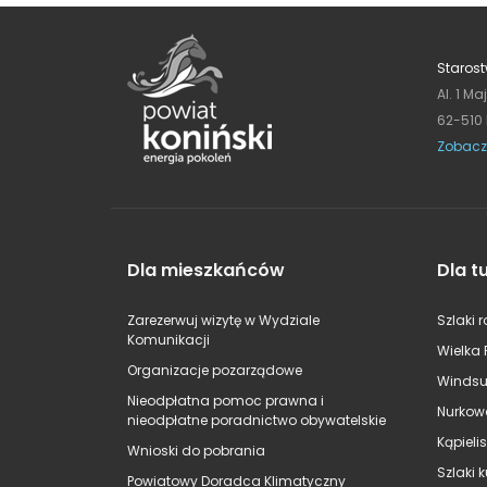
Starost
Al. 1 Ma
62-510
Zobacz
Dla mieszkańców
Dla t
Zarezerwuj wizytę w Wydziale
Szlaki 
Komunikacji
Wielka 
Organizacje pozarządowe
Windsu
Nieodpłatna pomoc prawna i
Nurkow
nieodpłatne poradnictwo obywatelskie
Kąpieli
Wnioski do pobrania
Szlaki 
Powiatowy Doradca Klimatyczny