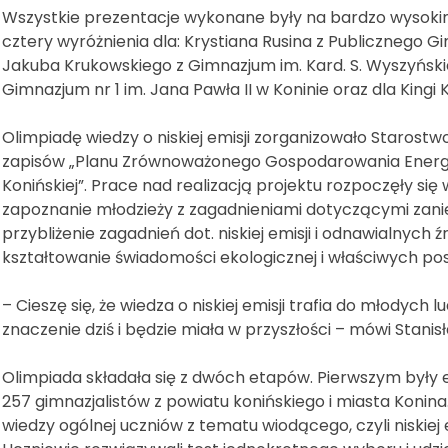
Wszystkie prezentacje wykonane były na bardzo wysoki
cztery wyróżnienia dla: Krystiana Rusina z Publicznego G
Jakuba Krukowskiego z Gimnazjum im. Kard. S. Wyszyński
Gimnazjum nr 1 im. Jana Pawła II w Koninie oraz dla Kingi 
Olimpiadę wiedzy o niskiej emisji zorganizowało Starost
zapisów „Planu Zrównoważonego Gospodarowania Energi
Konińskiej”. Prace nad realizacją projektu rozpoczęły się
zapoznanie młodzieży z zagadnieniami dotyczącymi zani
przybliżenie zagadnień dot. niskiej emisji i odnawialnych ź
kształtowanie świadomości ekologicznej i właściwych p
– Cieszę się, że wiedza o niskiej emisji trafia do młodych
znaczenie dziś i będzie miała w przyszłości – mówi Stanisła
Olimpiada składała się z dwóch etapów. Pierwszym były el
257 gimnazjalistów z powiatu konińskiego i miasta Konina
wiedzy ogólnej uczniów z tematu wiodącego, czyli niskiej e