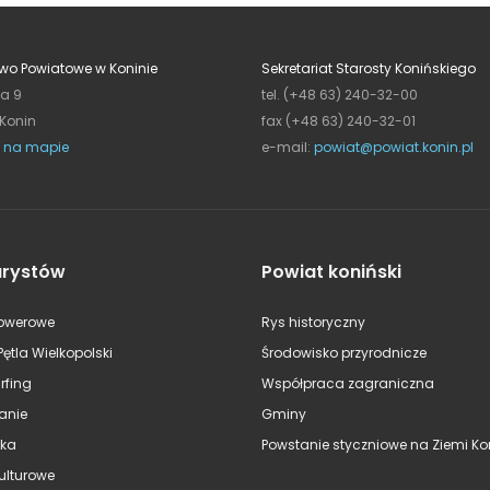
wo Powiatowe w Koninie
Sekretariat Starosty Konińskiego
ja 9
tel. (+48 63) 240-32-00
 Konin
fax (+48 63) 240-32-01
 na mapie
e-mail:
powiat@powiat.konin.pl
urystów
Powiat koniński
rowerowe
Rys historyczny
Pętla Wielkopolski
Środowisko przyrodnicze
rfing
Współpraca zagraniczna
anie
Gminy
ska
Powstanie styczniowe na Ziemi Kon
kulturowe