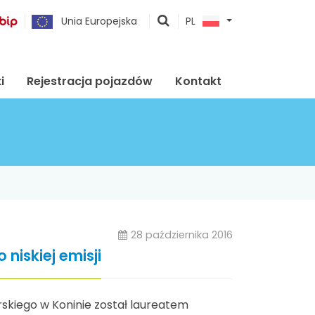
pokaż
Unia Europejska
PL
wyszukiwarkę
i
Rejestracja pojazdów
Kontakt
28 października 2016
niskiej emisji
rskiego w Koninie został laureatem