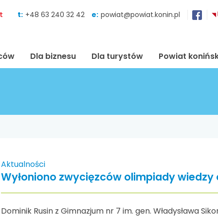
Skocz do zawartości
t
t:
+48 63 240 32 42
e:
powiat@powiat.konin.pl
ńców
Dla biznesu
Dla turystów
Powiat konińsk
Aktualności
Wyłoniono zwycięzców olimpiady wiedzy o 
Dominik Rusin z Gimnazjum nr 7 im. gen. Władysława Siko