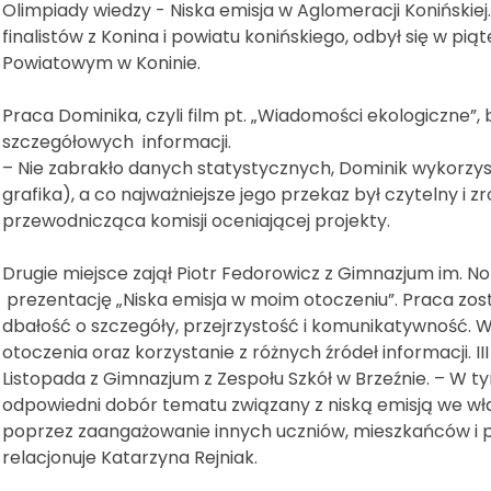
Olimpiady wiedzy - Niska emisja w Aglomeracji Konińskiej.
finalistów z Konina i powiatu konińskiego, odbył się w pią
Powiatowym w Koninie.
Praca Dominika, czyli film pt. „Wiadomości ekologiczne”, b
szczegółowych informacji.
– Nie zabrakło danych statystycznych, Dominik wykorzystał 
grafika), a co najważniejsze jego przekaz był czytelny i 
przewodnicząca komisji oceniającej projekty.
Drugie miejsce zajął Piotr Fedorowicz z Gimnazjum im. No
prezentację „Niska emisja w moim otoczeniu”. Praca zo
dbałość o szczegóły, przejrzystość i komunikatywność. 
otoczenia oraz korzystanie z różnych źródeł informacji. II
Listopada z Gimnazjum z Zespołu Szkół w Brzeźnie. – W 
odpowiedni dobór tematu związany z niską emisją we w
poprzez zaangażowanie innych uczniów, mieszkańców i 
relacjonuje Katarzyna Rejniak.