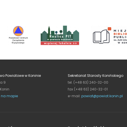
wo Powiatowe w Koninie
Sekretariat Starosty Konińskiego
ja 9
tel. (+48 63) 240-32-00
 Konin
fax (+48 63) 240-32-01
 na mapie
e-mail:
powiat@powiat.konin.pl