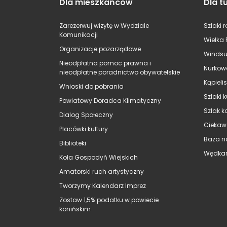
Dla mieszkańców
Dla t
Zarezerwuj wizytę w Wydziale
Szlaki 
Komunikacji
Wielka 
Organizacje pozarządowe
Windsu
Nieodpłatna pomoc prawna i
Nurkow
nieodpłatne poradnictwo obywatelskie
Kąpieli
Wnioski do pobrania
Szlaki 
Powiatowy Doradca Klimatyczny
Szlak k
Dialog Społeczny
Ciekaw
Placówki kultury
Baza n
Biblioteki
Wędkar
Koła Gospodyń Wiejskich
Amatorski ruch artystyczny
Tworzymy Kalendarz Imprez
Zostaw 1,5% podatku w powiecie
konińskim