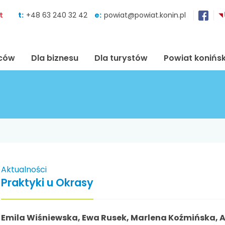
Skocz do zawartości
t
t:
+48 63 240 32 42
e:
powiat@powiat.konin.pl
ńców
Dla biznesu
Dla turystów
Powiat konińsk
Aktualności
Praktyki u Okrasy
Emila Wiśniewska, Ewa Rusek, Marlena Koźmińska, 