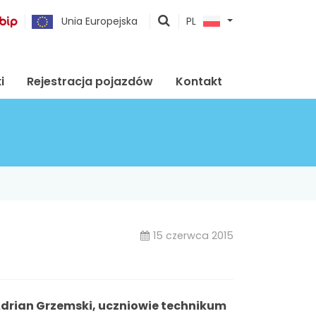
pokaż
Unia Europejska
PL
wyszukiwarkę
i
Rejestracja pojazdów
Kontakt
15 czerwca 2015
Adrian Grzemski, uczniowie technikum