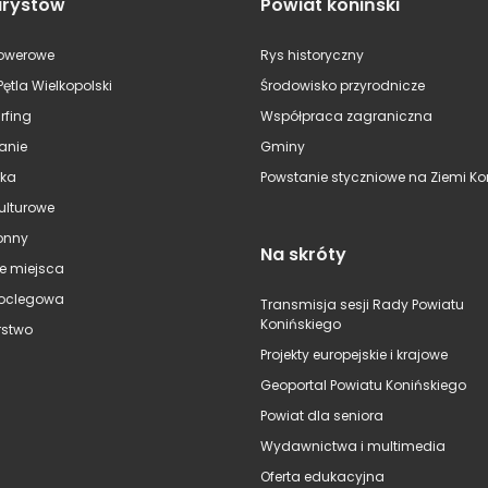
urystów
Powiat koniński
rowerowe
Rys historyczny
Pętla Wielkopolski
Środowisko przyrodnicze
rfing
Współpraca zagraniczna
anie
Gminy
ska
Powstanie styczniowe na Ziemi Kon
kulturowe
onny
Na skróty
e miejsca
oclegowa
Transmisja sesji Rady Powiatu
Konińskiego
stwo
Projekty europejskie i krajowe
Geoportal Powiatu Konińskiego
Powiat dla seniora
Wydawnictwa i multimedia
Oferta edukacyjna