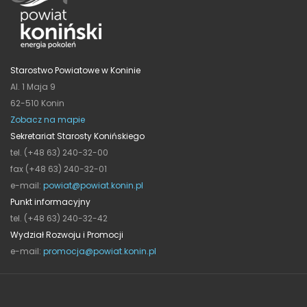
Starostwo Powiatowe w Koninie
Al. 1 Maja 9
62-510 Konin
Zobacz na mapie
Sekretariat Starosty Konińskiego
tel. (+48 63) 240-32-00
fax (+48 63) 240-32-01
e-mail:
powiat@powiat.konin.pl
Punkt informacyjny
tel. (+48 63) 240-32-42
Wydział Rozwoju i Promocji
e-mail:
promocja@powiat.konin.pl