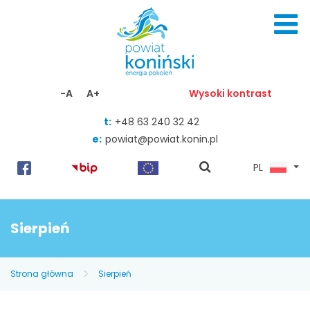
Skocz do zawartości
-A
A+
Wysoki kontrast
t:
+48 63 240 32 42
e:
powiat@powiat.konin.pl
pokaż
PL
wyszukiwarkę
Sierpień
Strona główna
Sierpień