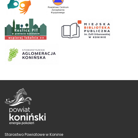
Starostwo Powiatowe w Koninie