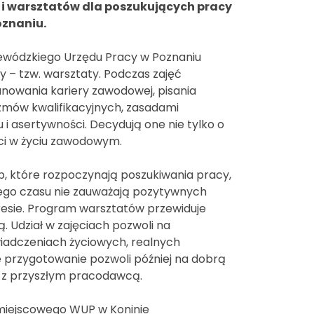
 i warsztatów dla poszukujących pracy
oznaniu.
jewódzkiego Urzędu Pracy w Poznaniu
 – tzw. warsztaty. Podczas zajęć
anowania kariery zawodowej, pisania
zmów kwalifikacyjnych, zasadami
 i asertywności. Decydują one nie tylko o
ci w życiu zawodowym.
, które rozpoczynają poszukiwania pracy,
uższego czasu nie zauważają pozytywnych
resie. Program warsztatów przewiduje
 Udział w zajęciach pozwoli na
wiadczeniach życiowych, realnych
e przygotowanie pozwoli później na dobrą
 z przyszłym pracodawcą.
zamiejscowego WUP w Koninie