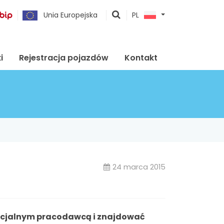
pokaż
Unia Europejska
PL
wyszukiwarkę
i
Rejestracja pojazdów
Kontakt
24 marca 2015
encjalnym pracodawcą i znajdować