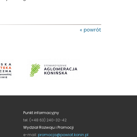
powrót
Punkt informacyjny
tel. (+48 63) 240-32-42
Wydział Rozwoju i Promocji
e-mail:
promocja@powiat.konin.pl