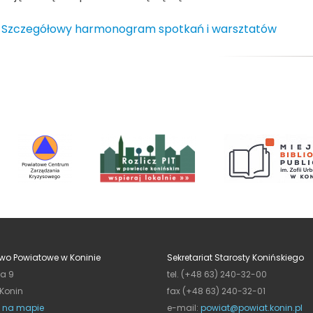
Szczegółowy harmonogram spotkań i warsztatów
wo Powiatowe w Koninie
Sekretariat Starosty Konińskiego
ja 9
tel. (+48 63) 240-32-00
 Konin
fax (+48 63) 240-32-01
 na mapie
e-mail:
powiat@powiat.konin.pl