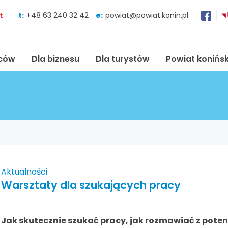
Skocz do zawartości
t
t:
+48 63 240 32 42
e:
powiat@powiat.konin.pl
ńców
Dla biznesu
Dla turystów
Powiat konińsk
Aktualności
Warsztaty dla szukających pracy
Jak skutecznie szukać pracy, jak rozmawiać z pot