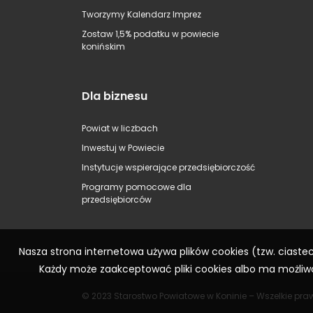
Tworzymy Kalendarz Imprez
Zostaw 1,5% podatku w powiecie
konińskim
Dla biznesu
Powiat w liczbach
Inwestuj w Powiecie
Instytucje wspierające przedsiębiorczość
Programy pomocowe dla
przedsiębiorców
Nasza strona internetowa używa plików cookies (tzw. ciast
Każdy może zaakceptować pliki cookies albo ma możliwo
© 2023 Starostwo Powiatowe w Koninie – Wszelkie pra