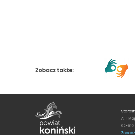
Zobacz także:
Starost
Al. 1 Ma
62-510
Zobacz