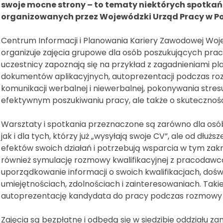
swoje mocne strony – to tematy niektórych spotkań
organizowanych przez Wojewódzki Urząd Pracy w P
Centrum Informacji i Planowania Kariery Zawodowej Wo
organizuje zajęcia grupowe dla osób poszukujących pracy
uczestnicy zapoznają się na przykład z zagadnieniami pl
dokumentów aplikacyjnych, autoprezentacji podczas ro
komunikacji werbalnej i niewerbalnej, pokonywania stresu
efektywnym poszukiwaniu pracy, ale także o skutecznoś
Warsztaty i spotkania przeznaczone są zarówno dla osób
jak i dla tych, którzy już „wysyłają swoje CV”, ale od dł
efektów swoich działań i potrzebują wsparcia w tym zak
również symulację rozmowy kwalifikacyjnej z pracodawcą.
uporządkowanie informacji o swoich kwalifikacjach, doś
umiejętnościach, zdolnościach i zainteresowaniach. Taki
autoprezentację kandydata do pracy podczas rozmowy
Zajęcia są bezpłatne i odbędą się w siedzibie oddziału 