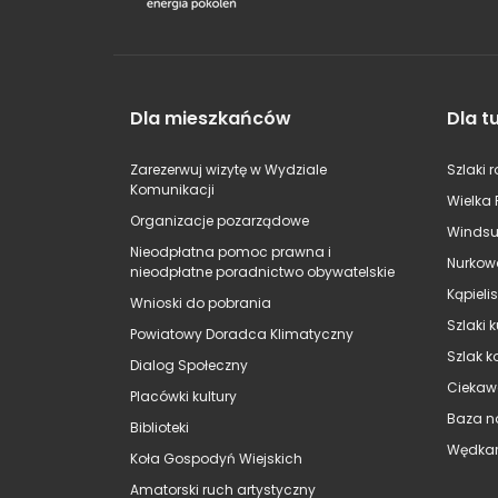
Dla mieszkańców
Dla t
Zarezerwuj wizytę w Wydziale
Szlaki 
Komunikacji
Wielka 
Organizacje pozarządowe
Windsu
Nieodpłatna pomoc prawna i
Nurkow
nieodpłatne poradnictwo obywatelskie
Kąpieli
Wnioski do pobrania
Szlaki 
Powiatowy Doradca Klimatyczny
Szlak k
Dialog Społeczny
Ciekaw
Placówki kultury
Baza n
Biblioteki
Wędkar
Koła Gospodyń Wiejskich
Amatorski ruch artystyczny