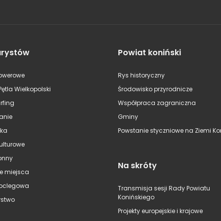
urystów
Powiat koniński
rowerowe
Rys historyczny
Pętla Wielkopolski
Środowisko przyrodnicze
rfing
Współpraca zagraniczna
anie
Gminy
ska
Powstanie styczniowe na Ziemi Kon
kulturowe
onny
Na skróty
e miejsca
oclegowa
Transmisja sesji Rady Powiatu
Konińskiego
stwo
Projekty europejskie i krajowe