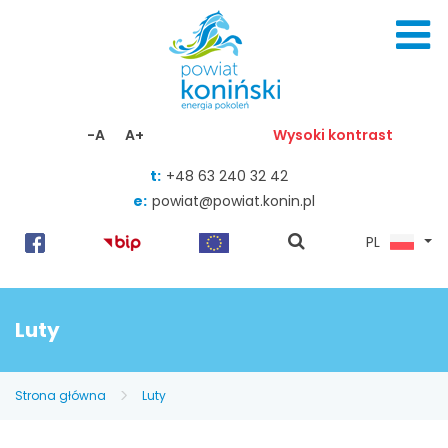
Skocz do zawartości
-A
A+
Wysoki kontrast
t:
+48 63 240 32 42
e:
powiat@powiat.konin.pl
pokaż
PL
wyszukiwarkę
Luty
Strona główna
Luty