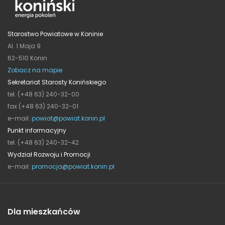
Starostwo Powiatowe w Koninie
Al. 1 Maja 9
62-510 Konin
Zobacz na mapie
Sekretariat Starosty Konińskiego
tel. (+48 63) 240-32-00
fax (+48 63) 240-32-01
e-mail:
powiat@powiat.konin.pl
Punkt informacyjny
tel. (+48 63) 240-32-42
Wydział Rozwoju i Promocji
e-mail:
promocja@powiat.konin.pl
Dla mieszkańców