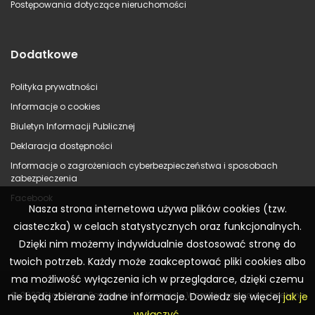
Postępowania dotyczące nieruchomości
Dodatkowe
Polityka prywatności
Informacje o cookies
Biuletyn Informacji Publicznej
Deklaracja dostępności
Informacje o zagrożeniach cyberbezpieczeństwa i sposobach
zabezpieczenia
Facebook
Nasza strona internetowa używa plików cookies (tzw.
ciasteczka) w celach statystycznych oraz funkcjonalnych.
Dzięki nim możemy indywidualnie dostosować stronę do
twoich potrzeb. Każdy może zaakceptować pliki cookies albo
ma możliwość wyłączenia ich w przeglądarce, dzięki czemu
© 2023 Starostwo Powiatowe w Koninie – Wszelkie prawa zastrzeżone
nie będą zbierane żadne informacje. Dowiedz się więcej
jak je
wyłączyć
.