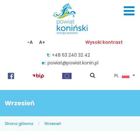
Skocz do zawartości
-A
A+
Wysoki kontrast
t:
+48 63 240 32 42
e:
powiat@powiat.konin.pl
pokaż
PL
wyszukiwarkę
Wrzesień
Strona główna
Wrzesień