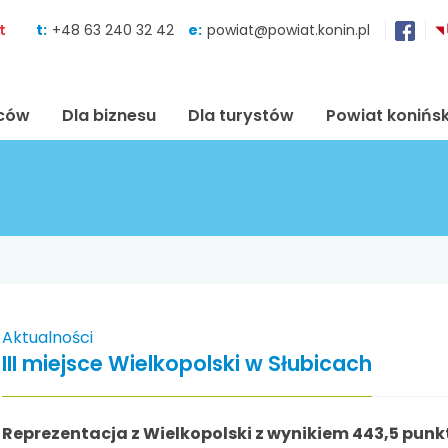
Skocz do zawartości
t
t:
+48 63 240 32 42
e:
powiat@powiat.konin.pl
ńców
Dla biznesu
Dla turystów
Powiat konińsk
Aktualności
III miejsce Wielkopolski w Słubicach
Reprezentacja z Wielkopolski z wynikiem 443,5 punktó