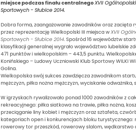
miejsce podczas finału centralnego
XVII Ogólnopolsk
Sportowych - Słubice 2014.
Dobra forma, zaangażowanie zawodników oraz zacięta ryw
przez reprezentację Wielkopolski III miejsca w
XVII Ogól
Sportowych - Słubice 2014
. Spośród 16 województw sta
klasyfikacji generalnej wygrało województwo lubelskie z
471 punktów i wielkopolskim – 443,5 punktu. Wielkopols
Konińskiego – Ludowy Uczniowski Klub Sportowy WILKI W
Golina.
Wielkopolska swój sukces zawdzięcza zawodnikom startu
mężczyzn, piłka nożna mężczyzn, wyciskanie odważnika, si
W igrzyskach rywalizowało ponad 1000 zawodników z całe
rekreacyjnego: piłka siatkowa na trawie, piłka nożna, ko
przeciąganie liny kobiet i mężczyzn oraz sztafeta, czwórb
kategoriach open i konkurencjach bloku turystycznego: m
rowerowy tor przeszkód, rowerowy slalom, wędkarstwo or