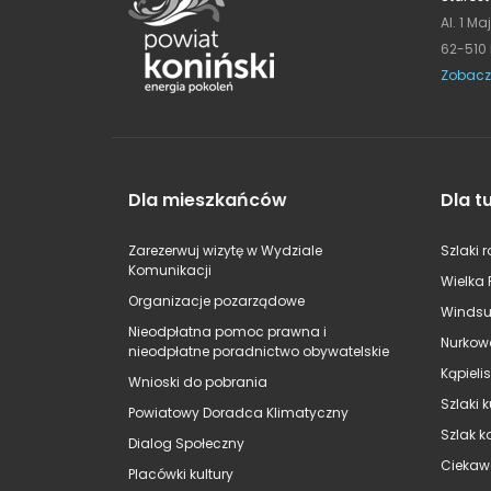
Al. 1 Ma
62-510
Zobacz
Dla mieszkańców
Dla t
Zarezerwuj wizytę w Wydziale
Szlaki 
Komunikacji
Wielka 
Organizacje pozarządowe
Windsu
Nieodpłatna pomoc prawna i
Nurkow
nieodpłatne poradnictwo obywatelskie
Kąpieli
Wnioski do pobrania
Szlaki 
Powiatowy Doradca Klimatyczny
Szlak k
Dialog Społeczny
Ciekaw
Placówki kultury