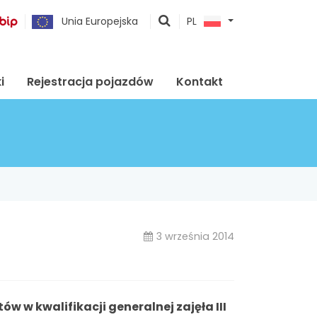
pokaż
Unia Europejska
PL
wyszukiwarkę
i
Rejestracja pojazdów
Kontakt
3 września 2014
w w kwalifikacji generalnej zajęła III