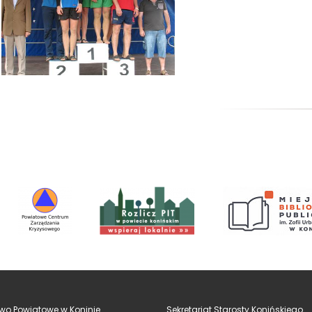
wo Powiatowe w Koninie
Sekretariat Starosty Konińskiego