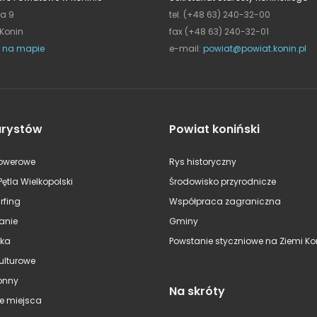
ja 9
tel. (+48 63) 240-32-00
 Konin
fax (+48 63) 240-32-01
 na mapie
e-mail:
powiat@powiat.konin.pl
urystów
Powiat koniński
rowerowe
Rys historyczny
Pętla Wielkopolski
Środowisko przyrodnicze
rfing
Współpraca zagraniczna
anie
Gminy
ska
Powstanie styczniowe na Ziemi Kon
kulturowe
onny
Na skróty
e miejsca