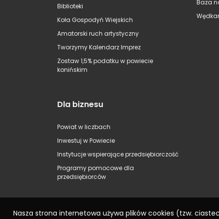
Baza n
Biblioteki
Wędkar
Koła Gospodyń Wiejskich
Amatorski ruch artystyczny
Tworzymy Kalendarz Imprez
Zostaw 1,5% podatku w powiecie
konińskim
Dla biznesu
Powiat w liczbach
Inwestuj w Powiecie
Instytucje wspierające przedsiębiorczość
Programy pomocowe dla
przedsiębiorców
Nasza strona internetowa używa plików cookies (tzw. ciast