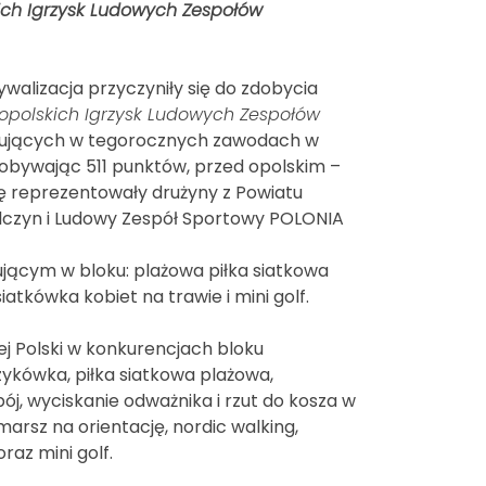
ich Igrzysk Ludowych Zespołów
alizacja przyczyniły się do zdobycia
nopolskich Igrzysk Ludowych Zespołów
rtujących w tegorocznych zawodach w
dobywając 511 punktów, przed opolskim –
kę reprezentowały drużyny z Powiatu
ilczyn i Ludowy Zespół Sportowy POLONIA
jącym w bloku: plażowa piłka siatkowa
atkówka kobiet na trawie i mini golf.
j Polski w konkurencjach bloku
szykówka, piłka siatkowa plażowa,
ój, wyciskanie odważnika i rzut do kosza w
arsz na orientację, nordic walking,
az mini golf.