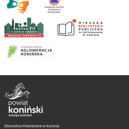
Starostwo Powiatowe w Koninie