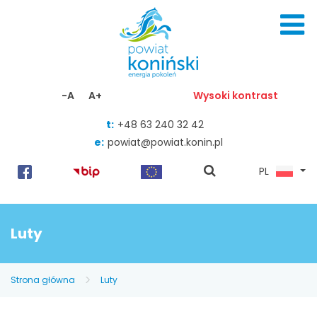
Skocz do zawartości
-A
A+
Wysoki kontrast
t:
+48 63 240 32 42
e:
powiat@powiat.konin.pl
pokaż
PL
wyszukiwarkę
Luty
Strona główna
Luty