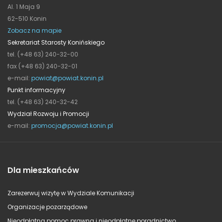
Al. 1 Maja 9
62-510 Konin
Zobacz na mapie
Sekretariat Starosty Konińskiego
tel. (+48 63) 240-32-00
fax (+48 63) 240-32-01
e-mail:
powiat@powiat.konin.pl
Punkt informacyjny
tel. (+48 63) 240-32-42
Wydział Rozwoju i Promocji
e-mail:
promocja@powiat.konin.pl
Dla mieszkańców
Zarezerwuj wizytę w Wydziale Komunikacji
Organizacje pozarządowe
Nieodpłatna pomoc prawna i nieodpłatne poradnictwo