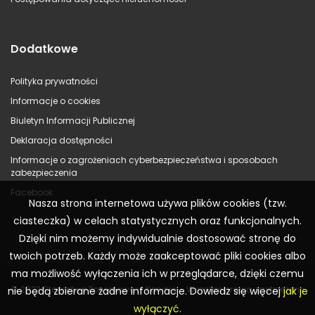
Dodatkowe
Polityka prywatności
Informacje o cookies
Biuletyn Informacji Publicznej
Deklaracja dostępności
Informacje o zagrożeniach cyberbezpieczeństwa i sposobach
zabezpieczenia
Facebook
Nasza strona internetowa używa plików cookies (tzw.
ciasteczka) w celach statystycznych oraz funkcjonalnych.
Dzięki nim możemy indywidualnie dostosować stronę do
twoich potrzeb. Każdy może zaakceptować pliki cookies albo
ma możliwość wyłączenia ich w przeglądarce, dzięki czemu
© 2023 Starostwo Powiatowe w Koninie – Wszelkie prawa zastrzeżone
nie będą zbierane żadne informacje. Dowiedz się więcej
jak je
wyłączyć
.