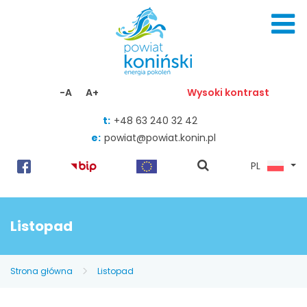
Skocz do zawartości
-A
A+
Wysoki kontrast
t:
+48 63 240 32 42
e:
powiat@powiat.konin.pl
pokaż
PL
wyszukiwarkę
Listopad
Strona główna
Listopad