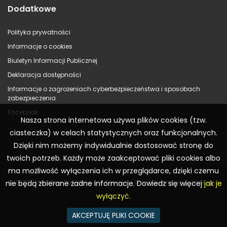
Dodatkowe
Polityka prywatności
Informacje o cookies
Biuletyn Informacji Publicznej
Deklaracja dostępności
Informacje o zagrożeniach cyberbezpieczeństwa i sposobach
zabezpieczenia
Facebook
Nasza strona internetowa używa plików cookies (tzw.
ciasteczka) w celach statystycznych oraz funkcjonalnych.
Dzięki nim możemy indywidualnie dostosować stronę do
twoich potrzeb. Każdy może zaakceptować pliki cookies albo
ma możliwość wyłączenia ich w przeglądarce, dzięki czemu
© 2023 Starostwo Powiatowe w Koninie – Wszelkie prawa zastrzeżone
nie będą zbierane żadne informacje. Dowiedz się więcej
jak je
wyłączyć
.
AKCEPTUJĘ PLIKI COOKIE
Realizacja:
WR Consulting