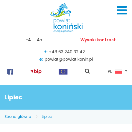
Skocz do zawartości
-A
A+
Wysoki kontrast
t:
+48 63 240 32 42
e:
powiat@powiat.konin.pl
pokaż
PL
wyszukiwarkę
Lipiec
Strona główna
Lipiec