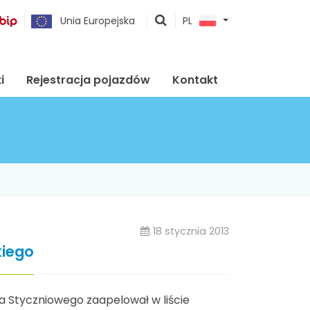
pokaż
Unia Europejska
PL
wyszukiwarkę
i
Rejestracja pojazdów
Kontakt
18 stycznia 2013
kiego
a Styczniowego zaapelował w liście