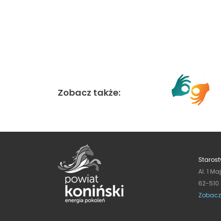
Zobacz także:
Starost
Al. 1 Ma
62-510
Zobacz