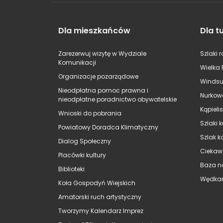
Dla mieszkańców
Dla t
Zarezerwuj wizytę w Wydziale
Szlaki 
Komunikacji
Wielka 
Organizacje pozarządowe
Windsu
Nieodpłatna pomoc prawna i
Nurkow
nieodpłatne poradnictwo obywatelskie
Kąpieli
Wnioski do pobrania
Szlaki 
Powiatowy Doradca Klimatyczny
Szlak k
Dialog Społeczny
Ciekaw
Placówki kultury
Baza n
Biblioteki
Wędkar
Koła Gospodyń Wiejskich
Amatorski ruch artystyczny
Tworzymy Kalendarz Imprez