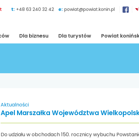
Skocz do zawartości
t
t:
+48 63 240 32 42
e:
powiat@powiat.konin.pl
ńców
Dla biznesu
Dla turystów
Powiat konińsk
Aktualności
Apel Marszałka Województwa Wielkopols
Do udziału w obchodach 150. rocznicy wybuchu Powstani