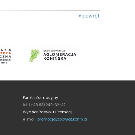
powrót
Punkt informacyjny
tel. (+48 63) 240-32-42
Wydział Rozwoju i Promocji
e-mail:
promocja@powiat.konin.pl