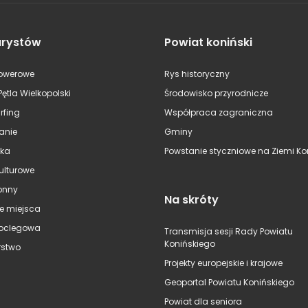
urystów
Powiat koniński
rowerowe
Rys historyczny
Pętla Wielkopolski
Środowisko przyrodnicze
rfing
Współpraca zagraniczna
anie
Gminy
ska
Powstanie styczniowe na Ziemi Kon
kulturowe
onny
Na skróty
e miejsca
oclegowa
Transmisja sesji Rady Powiatu
Konińskiego
stwo
Projekty europejskie i krajowe
Geoportal Powiatu Konińskiego
Powiat dla seniora