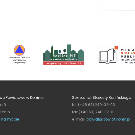
wo Powiatowe w Koninie
Sekretariat Starosty Konińskiego
ja 9
tel. (+48 63) 240-32-00
 Konin
fax (+48 63) 240-32-01
 na mapie
e-mail:
powiat@powiat.konin.pl