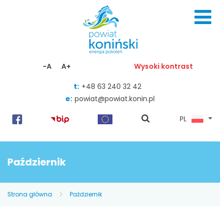
Skocz do zawartości
-A
A+
Wysoki kontrast
t:
+48 63 240 32 42
e:
powiat@powiat.konin.pl
pokaż
PL
wyszukiwarkę
Październik
Strona główna
Październik