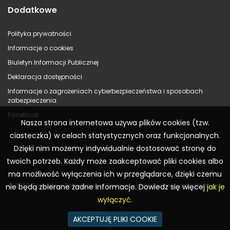
Dodatkowe
Polityka prywatności
Informacje o cookies
Biuletyn Informacji Publicznej
Deklaracja dostępności
Informacje o zagrożeniach cyberbezpieczeństwa i sposobach
zabezpieczenia
Facebook
Nasza strona internetowa używa plików cookies (tzw.
ciasteczka) w celach statystycznych oraz funkcjonalnych.
Dzięki nim możemy indywidualnie dostosować stronę do
twoich potrzeb. Każdy może zaakceptować pliki cookies albo
ma możliwość wyłączenia ich w przeglądarce, dzięki czemu
© 2023 Starostwo Powiatowe w Koninie – Wszelkie prawa zastrzeżone
nie będą zbierane żadne informacje. Dowiedz się więcej
jak je
wyłączyć
.
AKCEPTUJĘ PLIKI COOKIE
Realizacja:
WR Consulting