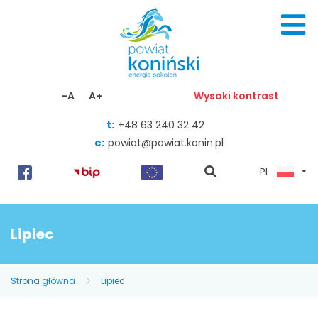
Skocz do zawartości
-A
A+
Wysoki kontrast
t:
+48 63 240 32 42
e:
powiat@powiat.konin.pl
pokaż
PL
wyszukiwarkę
Lipiec
Strona główna
Lipiec