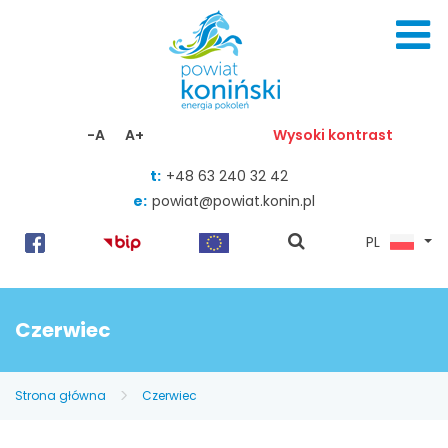
Skocz do zawartości
-A
A+
Wysoki kontrast
t:
+48 63 240 32 42
e:
powiat@powiat.konin.pl
pokaż
PL
wyszukiwarkę
Czerwiec
Strona główna
Czerwiec