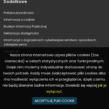
Dodatkowe
Polityka prywatności
Informacje o cookies
Biuletyn Informacji Publicznej
Deklaracja dostępności
Informacje o zagrożeniach cyberbezpieczeństwa i sposobach
zabezpieczenia
Facebook
Nasza strona internetowa używa plików cookies (tzw.
ciasteczka) w celach statystycznych oraz funkcjonalnych.
Dzięki nim możemy indywidualnie dostosować stronę do
twoich potrzeb. Każdy może zaakceptować pliki cookies albo
ma możliwość wyłączenia ich w przeglądarce, dzięki czemu
© 2023 Starostwo Powiatowe w Koninie – Wszelkie prawa zastrzeżone
nie będą zbierane żadne informacje. Dowiedz się więcej
jak je
wyłączyć
.
AKCEPTUJĘ PLIKI COOKIE
Realizacja:
WR Consulting