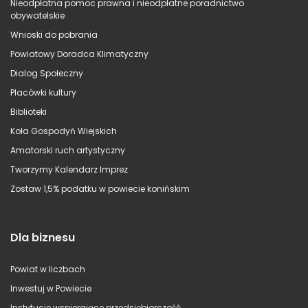
Nieodpłatna pomoc prawna i nieodpłatne poradnictwo
obywatelskie
Wnioski do pobrania
Powiatowy Doradca Klimatyczny
Dialog Społeczny
Placówki kultury
Biblioteki
Koła Gospodyń Wiejskich
Amatorski ruch artystyczny
Tworzymy Kalendarz Imprez
Zostaw 1,5% podatku w powiecie konińskim
Dla biznesu
Powiat w liczbach
Inwestuj w Powiecie
Instytucje wspierające przedsiębiorczość