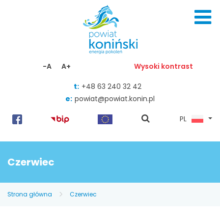
Skocz do zawartości
-A
A+
Wysoki kontrast
t:
+48 63 240 32 42
e:
powiat@powiat.konin.pl
pokaż
PL
wyszukiwarkę
Czerwiec
Strona główna
Czerwiec