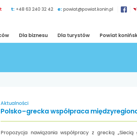
Skocz do zawartości
t
t:
+48 63 240 32 42
e:
powiat@powiat.konin.pl
ńców
Dla biznesu
Dla turystów
Powiat konińsk
Aktualności
Polsko–grecka współpraca międzyregion
Propozycja nawiązania współpracy z grecką „Sieci