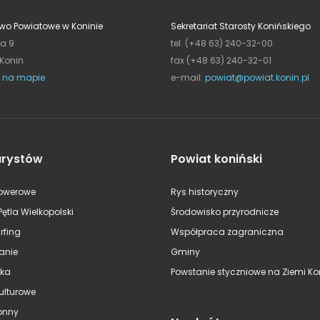
wo Powiatowe w Koninie
Sekretariat Starosty Konińskiego
ja 9
tel. (+48 63) 240-32-00
 Konin
fax (+48 63) 240-32-01
 na mapie
e-mail:
powiat@powiat.konin.pl
urystów
Powiat koniński
rowerowe
Rys historyczny
Pętla Wielkopolski
Środowisko przyrodnicze
rfing
Współpraca zagraniczna
anie
Gminy
ska
Powstanie styczniowe na Ziemi Kon
kulturowe
onny