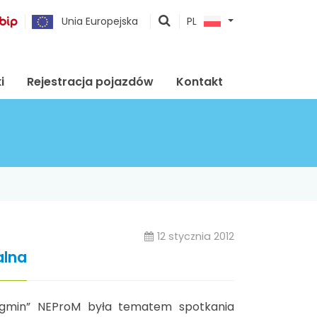
pokaż
Unia Europejska
PL
wyszukiwarkę
i
Rejestracja pojazdów
Kontakt
12 stycznia 2012
alna
ą gmin” NEProM była tematem spotkania