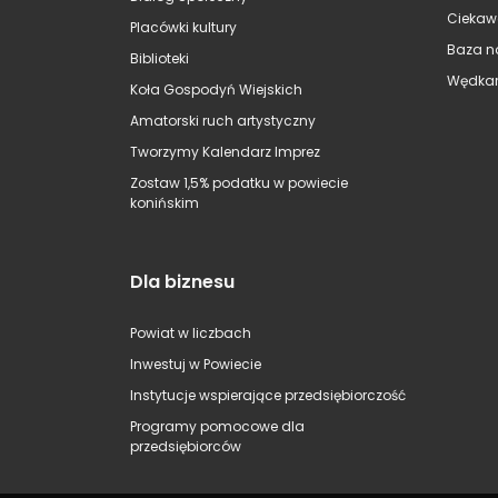
Ciekaw
Placówki kultury
Baza n
Biblioteki
Wędkar
Koła Gospodyń Wiejskich
Amatorski ruch artystyczny
Tworzymy Kalendarz Imprez
Zostaw 1,5% podatku w powiecie
konińskim
Dla biznesu
Powiat w liczbach
Inwestuj w Powiecie
Instytucje wspierające przedsiębiorczość
Programy pomocowe dla
przedsiębiorców