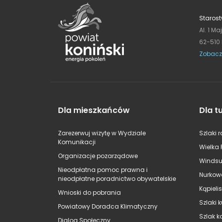
Starost
Al. 1 Ma
62-510
Zobacz
Dla mieszkańców
Dla t
Zarezerwuj wizytę w Wydziale
Szlaki 
Komunikacji
Wielka 
Organizacje pozarządowe
Windsu
Nieodpłatna pomoc prawna i
Nurkow
nieodpłatne poradnictwo obywatelskie
Kąpieli
Wnioski do pobrania
Szlaki 
Powiatowy Doradca Klimatyczny
Szlak k
Dialog Społeczny