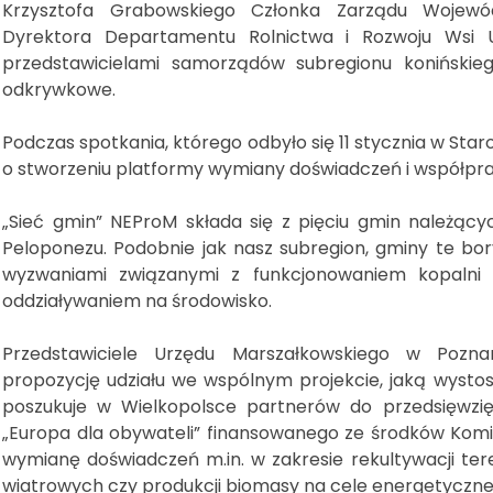
Krzysztofa Grabowskiego Członka Zarządu Wojewó
Dyrektora Departamentu Rolnictwa i Rozwoju Wsi 
przedstawicielami samorządów subregionu konińskiego
odkrywkowe.
Podczas spotkania, którego odbyło się 11 stycznia w St
o stworzeniu platformy wymiany doświadczeń i współpra
„Sieć gmin” NEProM składa się z pięciu gmin należący
Peloponezu. Podobnie jak nasz subregion, gminy te bo
wyzwaniami związanymi z funkcjonowaniem kopalni
oddziaływaniem na środowisko.
Przedstawiciele Urzędu Marszałkowskiego w Pozna
propozycję udziału we wspólnym projekcie, jaką wysto
poszukuje w Wielkopolsce partnerów do przedsięwz
„Europa dla obywateli” finansowanego ze środków Komisji
wymianę doświadczeń m.in. w zakresie rekultywacji te
wiatrowych czy produkcji biomasy na cele energetyczne