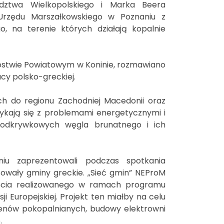
dztwa Wielkopolskiego i Marka Beera
Urzędu Marszałkowskiego w Poznaniu z
, na terenie których działają kopalnie
arostwie Powiatowym w Koninie, rozmawiano
cy polsko-greckiej.
ch do regionu Zachodniej Macedonii oraz
rykają się z problemami energetycznymi i
 odkrywkowych węgla brunatnego i ich
niu zaprezentowali podczas spotkania
sowały gminy greckie. „Sieć gmin” NEProM
ięcia realizowanego w ramach programu
 Europejskiej. Projekt ten miałby na celu
renów pokopalnianych, budowy elektrowni
.