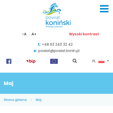
Skocz do zawartości
-A
A+
Wysoki kontrast
t:
+48 63 240 32 42
e:
powiat@powiat.konin.pl
pokaż
PL
wyszukiwarkę
Maj
Strona główna
Maj