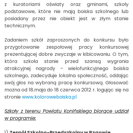
z kuratoriami oświaty oraz gminami, szkoły
podstawowe, które nie mają boiska szkolnego lub
posiadany przez nie obiekt jest w złym stanie
technicznym.
Zadaniem szkół zaproszonych do konkursu było
przygotowanie zespołowej pracy konkursowej
prezentującej dobre zwyczaje w kibicowaniu. O tym,
która szkoła stanie przed szansą wygrania
atrakcyjnej nagrody – wielofunkcyjnego boiska
szkolnego, zadecyduje lokalna społeczność, oddając
swój głos na wybraną pracę konkursową. Głosować
można od 18.maja do 18 czerwca 2012 r. logując się na
stronie
www.koloroweboiska.pl
Szkoły z terenu Powiatu Konińskiego biorące udział
w programie:
1)
Zespół Szkolno-Przedszkolny w Rzgowie