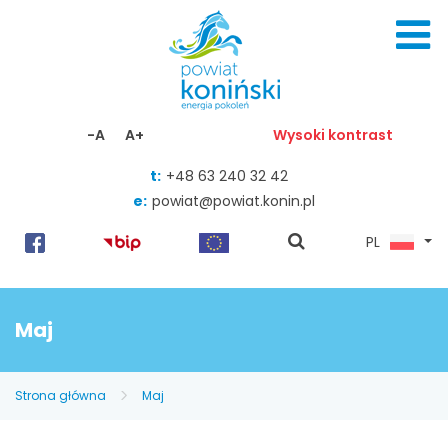
Skocz do zawartości
-A
A+
Wysoki kontrast
t:
+48 63 240 32 42
e:
powiat@powiat.konin.pl
pokaż
PL
wyszukiwarkę
Maj
Strona główna
Maj