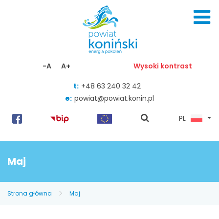
Skocz do zawartości
-A
A+
Wysoki kontrast
t:
+48 63 240 32 42
e:
powiat@powiat.konin.pl
pokaż
PL
wyszukiwarkę
Maj
Strona główna
Maj