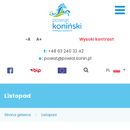
Skocz do zawartości
-A
A+
Wysoki kontrast
t:
+48 63 240 32 42
e:
powiat@powiat.konin.pl
pokaż
PL
wyszukiwarkę
Listopad
Strona główna
Listopad