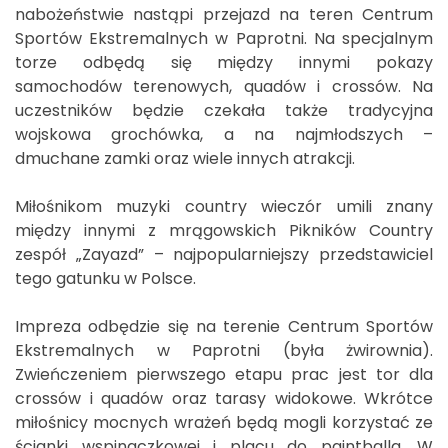
nabożeństwie nastąpi przejazd na teren Centrum
Sportów Ekstremalnych w Paprotni. Na specjalnym
torze odbędą się między innymi pokazy
samochodów terenowych, quadów i crossów. Na
uczestników będzie czekała także tradycyjna
wojskowa grochówka, a na najmłodszych –
dmuchane zamki oraz wiele innych atrakcji.
Miłośnikom muzyki country wieczór umili znany
między innymi z mrągowskich Pikników Country
zespół „Zayazd” – najpopularniejszy przedstawiciel
tego gatunku w Polsce.
Impreza odbędzie się na terenie Centrum Sportów
Ekstremalnych w Paprotni (była żwirownia).
Zwieńczeniem pierwszego etapu prac jest tor dla
crossów i quadów oraz tarasy widokowe. Wkrótce
miłośnicy mocnych wrażeń będą mogli korzystać ze
ścianki wspinaczkowej i placu do paintballa. W