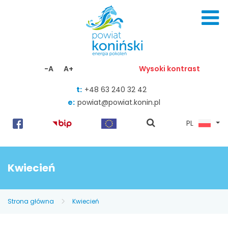
Skocz do zawartości
-A
A+
Wysoki kontrast
t:
+48 63 240 32 42
e:
powiat@powiat.konin.pl
pokaż
PL
wyszukiwarkę
Kwiecień
Strona główna
Kwiecień