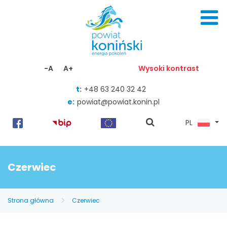
Skocz do zawartości
-A
A+
Wysoki kontrast
t:
+48 63 240 32 42
e:
powiat@powiat.konin.pl
pokaż
PL
wyszukiwarkę
Czerwiec
Strona główna
Czerwiec