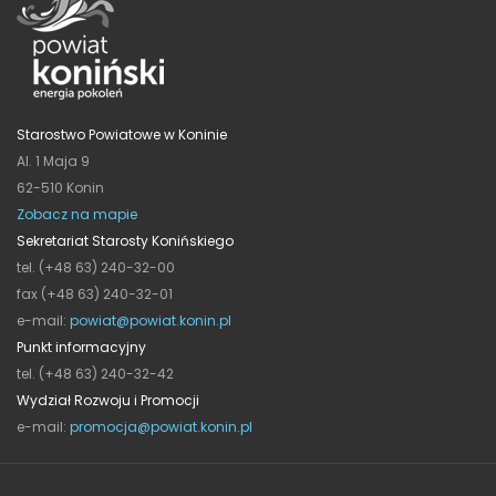
Starostwo Powiatowe w Koninie
Al. 1 Maja 9
62-510 Konin
Zobacz na mapie
Sekretariat Starosty Konińskiego
tel. (+48 63) 240-32-00
fax (+48 63) 240-32-01
e-mail:
powiat@powiat.konin.pl
Punkt informacyjny
tel. (+48 63) 240-32-42
Wydział Rozwoju i Promocji
e-mail:
promocja@powiat.konin.pl