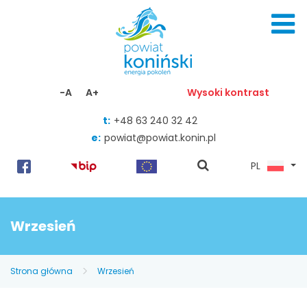
Skocz do zawartości
-A
A+
Wysoki kontrast
t:
+48 63 240 32 42
e:
powiat@powiat.konin.pl
pokaż
PL
wyszukiwarkę
Wrzesień
Strona główna
Wrzesień