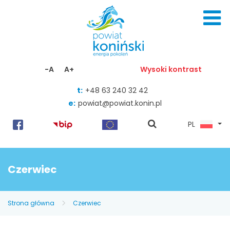
Skocz do zawartości
-A
A+
Wysoki kontrast
t:
+48 63 240 32 42
e:
powiat@powiat.konin.pl
pokaż
PL
wyszukiwarkę
Czerwiec
Strona główna
Czerwiec