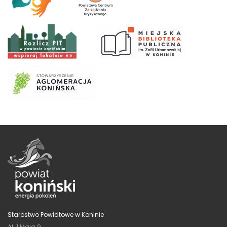
Starostwo Powiatowe w Koninie
Al. 1 Maja 9