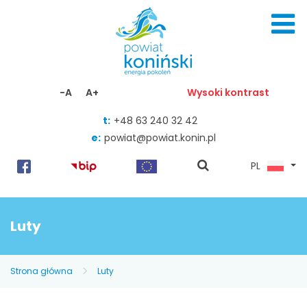
Skocz do zawartości
-A
A+
Wysoki kontrast
t:
+48 63 240 32 42
e:
powiat@powiat.konin.pl
pokaż
PL
wyszukiwarkę
Luty
Strona główna
Luty