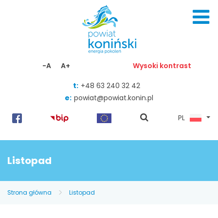
Skocz do zawartości
-A
A+
Wysoki kontrast
t:
+48 63 240 32 42
e:
powiat@powiat.konin.pl
pokaż
PL
wyszukiwarkę
Listopad
Strona główna
Listopad