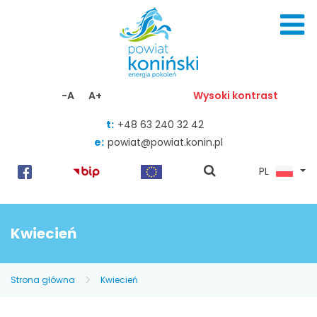
Skocz do zawartości
-A
A+
Wysoki kontrast
t:
+48 63 240 32 42
e:
powiat@powiat.konin.pl
pokaż
PL
wyszukiwarkę
Kwiecień
Strona główna
Kwiecień