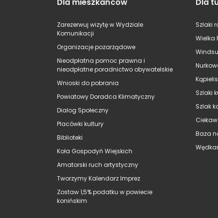
Dla mieszkańców
Dla t
Zarezerwuj wizytę w Wydziale
Szlaki 
Komunikacji
Wielka 
Organizacje pozarządowe
Windsu
Nieodpłatna pomoc prawna i
Nurkow
nieodpłatne poradnictwo obywatelskie
Kąpieli
Wnioski do pobrania
Szlaki 
Powiatowy Doradca Klimatyczny
Szlak k
Dialog Społeczny
Ciekaw
Placówki kultury
Baza n
Biblioteki
Wędkar
Koła Gospodyń Wiejskich
Amatorski ruch artystyczny
Tworzymy Kalendarz Imprez
Zostaw 1,5% podatku w powiecie
konińskim