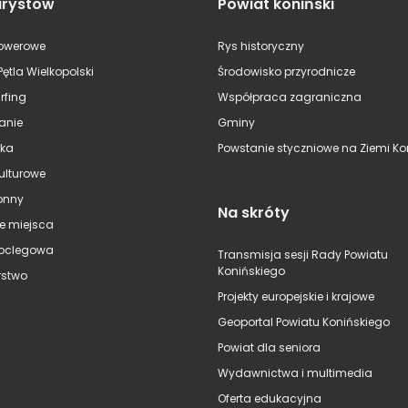
urystów
Powiat koniński
rowerowe
Rys historyczny
Pętla Wielkopolski
Środowisko przyrodnicze
rfing
Współpraca zagraniczna
anie
Gminy
ska
Powstanie styczniowe na Ziemi Kon
kulturowe
onny
Na skróty
e miejsca
oclegowa
Transmisja sesji Rady Powiatu
Konińskiego
stwo
Projekty europejskie i krajowe
Geoportal Powiatu Konińskiego
Powiat dla seniora
Wydawnictwa i multimedia
Oferta edukacyjna