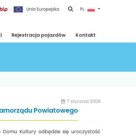
pokaż
Unia Europejska
PL
wyszukiwarkę
i
Rejestracja pojazdów
Kontakt
7 stycznia 2009
Samorządu Powiatowego
go Domu Kultury odbędzie się uroczystość