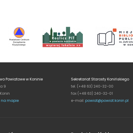
wo Powiatowe w Koninie
Sekretariat Starosty Konińskiego
ja 9
tel. (+48 63) 240-32-00
 Konin
fax (+48 63) 240-32-01
 na mapie
e-mail:
powiat@powiat.konin.pl