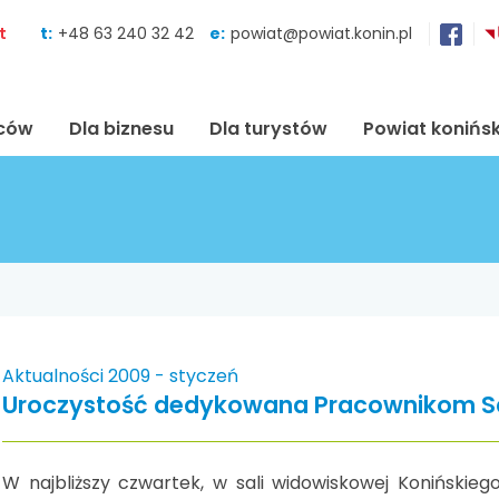
Skocz do zawartości
t
t:
+48 63 240 32 42
e:
powiat@powiat.konin.pl
ńców
Dla biznesu
Dla turystów
Powiat konińsk
Aktualności 2009 - styczeń
Uroczystość dedykowana Pracownikom 
W najbliższy czwartek, w sali widowiskowej Konińskie