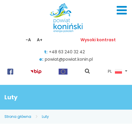
Skocz do zawartości
-A
A+
Wysoki kontrast
t:
+48 63 240 32 42
e:
powiat@powiat.konin.pl
pokaż
PL
wyszukiwarkę
Luty
Strona główna
Luty