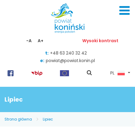
Skocz do zawartości
-A
A+
Wysoki kontrast
t:
+48 63 240 32 42
e:
powiat@powiat.konin.pl
pokaż
PL
wyszukiwarkę
Lipiec
Strona główna
Lipiec