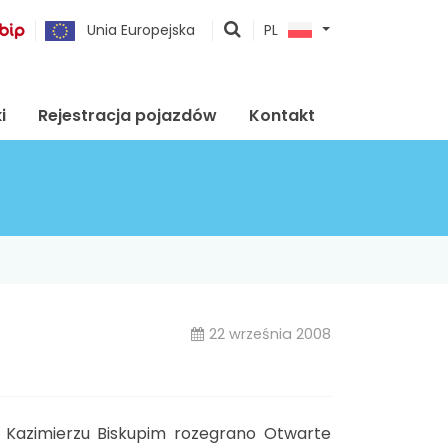
pokaż
Unia Europejska
PL
wyszukiwarkę
i
Rejestracja pojazdów
Kontakt
22 września 2008
w Kazimierzu Biskupim rozegrano Otwarte