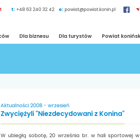
Skocz do zawartości
t
t:
+48 63 240 32 42
e:
powiat@powiat.konin.pl
ńców
Dla biznesu
Dla turystów
Powiat konińsk
Aktualności 2008 - wrzesień
Zwyciężyli "Niezdecydowani z Konina"
W ubiegłą sobotę, 20 września br. w hali sportowej 