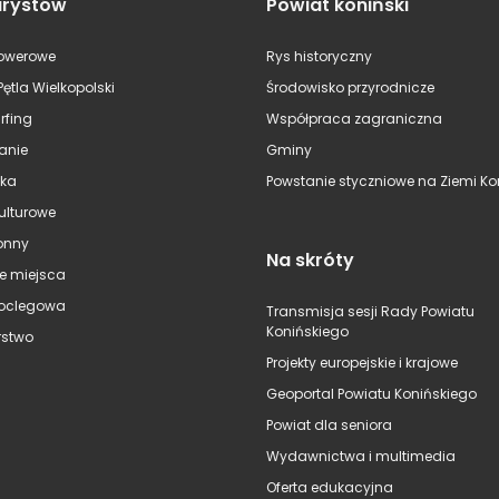
urystów
Powiat koniński
rowerowe
Rys historyczny
Pętla Wielkopolski
Środowisko przyrodnicze
rfing
Współpraca zagraniczna
anie
Gminy
ska
Powstanie styczniowe na Ziemi Kon
kulturowe
onny
Na skróty
e miejsca
oclegowa
Transmisja sesji Rady Powiatu
Konińskiego
stwo
Projekty europejskie i krajowe
Geoportal Powiatu Konińskiego
Powiat dla seniora
Wydawnictwa i multimedia
Oferta edukacyjna