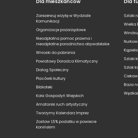
Dla mieszkańców
Dla t
Zarezerwuj wizytę w Wydziale
Szlaki 
Komunikacji
Wielka 
Organizacje pozarządowe
Windsu
Nieodpłatna pomoc prawna i
Nurkow
nieodpłatne poradnictwo obywatelskie
Kąpieli
Wnioski do pobrania
Szlaki 
Powiatowy Doradca Klimatyczny
Szlak k
Dialog Społeczny
Ciekaw
Placówki kultury
Baza n
Biblioteki
Wędkar
Koła Gospodyń Wiejskich
Amatorski ruch artystyczny
Tworzymy Kalendarz Imprez
Zostaw 1,5% podatku w powiecie
konińskim