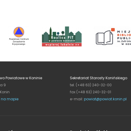
wo Powiatowe w Koninie
Sekretariat Starosty Konińskiego
ja 9
tel. (+48 63) 240-32-00
 Konin
fax (+48 63) 240-32-01
 na mapie
e-mail:
powiat@powiat.konin.pl