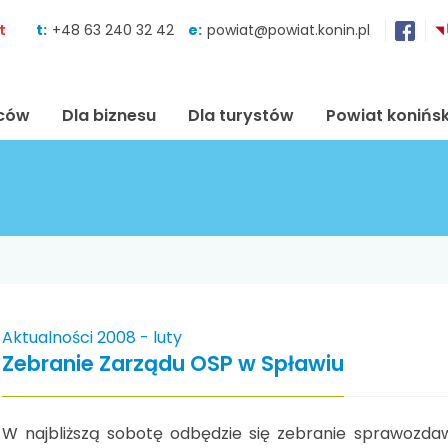
Skocz do zawartości
t
t:
+48 63 240 32 42
e:
powiat@powiat.konin.pl
ńców
Dla biznesu
Dla turystów
Powiat konińsk
Aktualności 2008 - luty
Zebranie Zarządu OSP w Spławiu
W najbliższą sobotę odbędzie się zebranie sprawozda