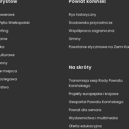
urystów
Powiat koniński
rowerowe
Rys historyczny
Pętla Wielkopolski
Środowisko przyrodnicze
rfing
Współpraca zagraniczna
anie
Gminy
ska
Powstanie styczniowe na Ziemi Kon
kulturowe
onny
Na skróty
e miejsca
oclegowa
Transmisja sesji Rady Powiatu
Konińskiego
stwo
Projekty europejskie i krajowe
Geoportal Powiatu Konińskiego
Powiat dla seniora
Wydawnictwa i multimedia
Oferta edukacyjna