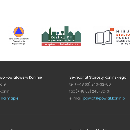
wo Powiatowe w Koninie
Sekretariat Starosty Konińskiego
ja 9
tel. (+48 63) 240-32-00
 Konin
fax (+48 63) 240-32-01
 na mapie
e-mail:
powiat@powiat.konin.pl