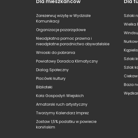
Dla mieszkańców
Dla t
Zarezerwuj wizytę w Wydziale
Szlaki 
Komunikacji
Wielka 
Organizacje pozarządowe
Windsu
Nieodpłatna pomoc prawna i
Nurkow
nieodpłatne poradnictwo obywatelskie
Kąpieli
Wnioski do pobrania
Szlaki 
Powiatowy Doradca Klimatyczny
Szlak k
Dialog Społeczny
Ciekaw
Placówki kultury
Baza n
Biblioteki
Wędkar
Koła Gospodyń Wiejskich
Amatorski ruch artystyczny
Tworzymy Kalendarz Imprez
Zostaw 1,5% podatku w powiecie
konińskim