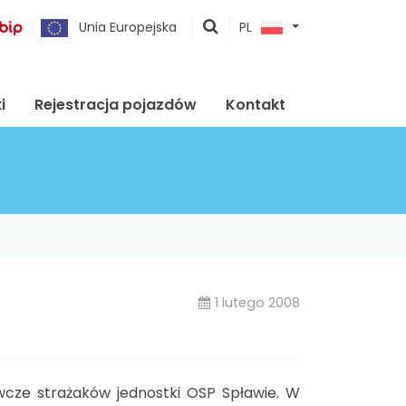
pokaż
Unia Europejska
PL
wyszukiwarkę
i
Rejestracja pojazdów
Kontakt
1 lutego 2008
wcze strażaków jednostki OSP Spławie. W