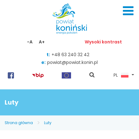
Skocz do zawartości
-A
A+
Wysoki kontrast
t:
+48 63 240 32 42
e:
powiat@powiat.konin.pl
pokaż
PL
wyszukiwarkę
Luty
Strona główna
Luty