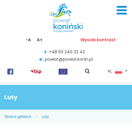
Skocz do zawartości
-A
A+
Wysoki kontrast
t:
+48 63 240 32 42
e:
powiat@powiat.konin.pl
pokaż
PL
wyszukiwarkę
Luty
Strona główna
Luty