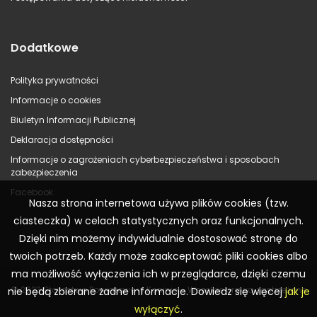
Dodatkowe
Polityka prywatności
Informacje o cookies
Biuletyn Informacji Publicznej
Deklaracja dostępności
Informacje o zagrożeniach cyberbezpieczeństwa i sposobach
zabezpieczenia
Facebook
Nasza strona internetowa używa plików cookies (tzw.
ciasteczka) w celach statystycznych oraz funkcjonalnych.
Dzięki nim możemy indywidualnie dostosować stronę do
twoich potrzeb. Każdy może zaakceptować pliki cookies albo
ma możliwość wyłączenia ich w przeglądarce, dzięki czemu
© 2023 Starostwo Powiatowe w Koninie – Wszelkie prawa zastrzeżone
nie będą zbierane żadne informacje. Dowiedz się więcej
jak je
wyłączyć
.