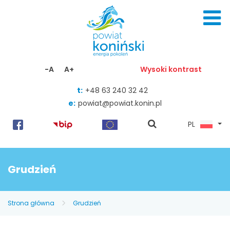
Skocz do zawartości
-A
A+
Wysoki kontrast
t:
+48 63 240 32 42
e:
powiat@powiat.konin.pl
pokaż
PL
wyszukiwarkę
Grudzień
Strona główna
Grudzień