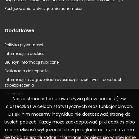
Postępowania dotyczące nieruchomości
Dodatkowe
Polityka prywatności
Informacje o cookies
Biuletyn Informacji Publicznej
Deklaracja dostępności
Informacje o zagrożeniach cyberbezpieczeństwa i sposobach
zabezpieczenia
Facebook
Nasza strona internetowa używa plików cookies (tzw.
ciasteczka) w celach statystycznych oraz funkcjonalnych.
Dzięki nim możemy indywidualnie dostosować stronę do
twoich potrzeb. Każdy może zaakceptować pliki cookies albo
ma możliwość wyłączenia ich w przeglądarce, dzięki czemu
© 2023 Starostwo Powiatowe w Koninie – Wszelkie prawa zastrzeżone
nie będą zbierane żadne informacje. Dowiedz się więcej
jak je