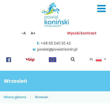
Skocz do zawartości
-A
A+
Wysoki kontrast
t:
+48 63 240 32 42
e:
powiat@powiat.konin.pl
pokaż
PL
wyszukiwarkę
Wrzesień
Strona główna
Wrzesień