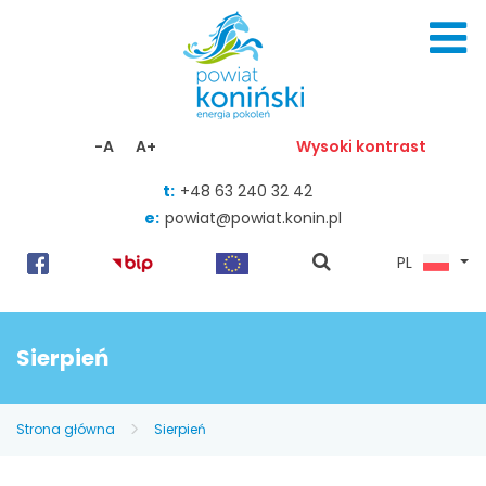
Skocz do zawartości
-A
A+
Wysoki kontrast
t:
+48 63 240 32 42
e:
powiat@powiat.konin.pl
pokaż
PL
wyszukiwarkę
Sierpień
Strona główna
Sierpień