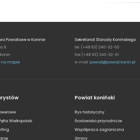
wo Powiatowe w Koninie
Sekretariat Starosty Konińskiego
ja 9
tel. (+48 63) 240-32-00
 Konin
fax (+48 63) 240-32-01
 na mapie
e-mail:
powiat@powiat.konin.pl
urystów
Powiat koniński
rowerowe
Rys historyczny
Pętla Wielkopolski
Środowisko przyrodnicze
rfing
Współpraca zagraniczna
anie
Gminy