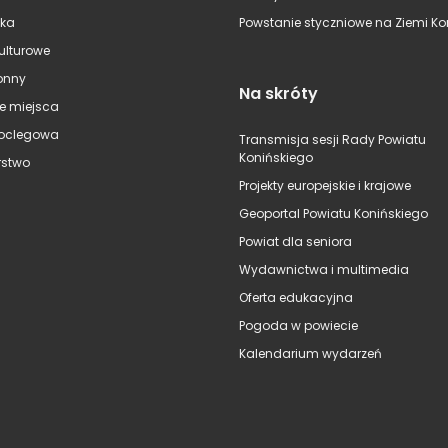
ska
Powstanie styczniowe na Ziemi Kon
kulturowe
onny
Na skróty
e miejsca
oclegowa
Transmisja sesji Rady Powiatu
Konińskiego
stwo
Projekty europejskie i krajowe
Geoportal Powiatu Konińskiego
Powiat dla seniora
Wydawnictwa i multimedia
Oferta edukacyjna
Pogoda w powiecie
Kalendarium wydarzeń