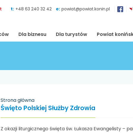
Skocz do zawartości
t
t:
+48 63 240 32 42
e:
powiat@powiat.konin.pl
ńców
Dla biznesu
Dla turystów
Powiat konińsk
Strona główna
Święto Polskiej Służby Zdrowia
Z okazji liturgicznego święta św. Łukasza Ewangelisty – p