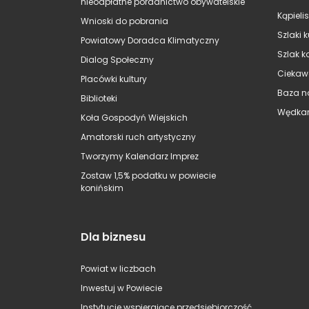
nieodpłatne poradnictwo obywatelskie
Kąpieli
Wnioski do pobrania
Szlaki 
Powiatowy Doradca Klimatyczny
Szlak k
Dialog Społeczny
Ciekaw
Placówki kultury
Baza n
Biblioteki
Wędkar
Koła Gospodyń Wiejskich
Amatorski ruch artystyczny
Tworzymy Kalendarz Imprez
Zostaw 1,5% podatku w powiecie
konińskim
Dla biznesu
Powiat w liczbach
Inwestuj w Powiecie
Instytucje wspierające przedsiębiorczość