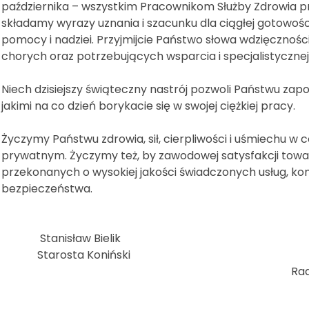
października – wszystkim Pracownikom Służby Zdrowia pr
składamy wyrazy uznania i szacunku dla ciągłej gotowości
pomocy i nadziei. Przyjmijcie Państwo słowa wdzięcznośc
chorych oraz potrzebujących wsparcia i specjalistycznej 
Niech dzisiejszy świąteczny nastrój pozwoli Państwu zap
jakimi na co dzień borykacie się w swojej ciężkiej pracy.
Życzymy Państwu zdrowia, sił, cierpliwości i uśmiechu w 
prywatnym. Życzymy też, by zawodowej satysfakcji tow
przekonanych o wysokiej jakości świadczonych usług, ko
bezpieczeństwa.
Stanisław Bielik Żanetta
Starosta Koniński Pr
Rady Powiatu Koni