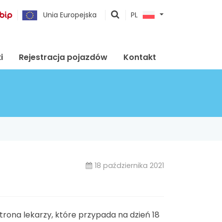
pokaż
Unia Europejska
PL
wyszukiwarkę
i
Rejestracja pojazdów
Kontakt
18 października 2021
atrona lekarzy, które przypada na dzień 18