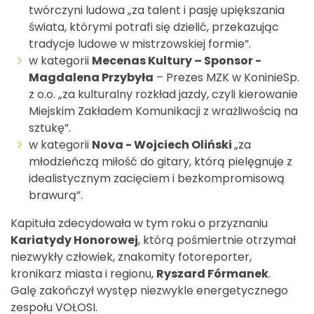
twórczyni ludowa „za talent i pasję upiększania
świata, którymi potrafi się dzielić, przekazując
tradycje ludowe w mistrzowskiej formie”.
w kategorii
Mecenas Kultury – Sponsor -
Magdalena Przybyła
– Prezes MZK w KoninieSp.
z o.o. „za kulturalny rozkład jazdy, czyli kierowanie
Miejskim Zakładem Komunikacji z wrażliwością na
sztukę”.
w kategorii
Nova - Wojciech Oliński
„za
młodzieńczą miłość do gitary, którą pielęgnuje z
idealistycznym zacięciem i bezkompromisową
brawurą”.
Kapituła zdecydowała w tym roku o przyznaniu
Kariatydy Honorowej
, którą pośmiertnie otrzymał
niezwykły człowiek, znakomity fotoreporter,
kronikarz miasta i regionu,
Ryszard Fórmanek
.
Galę zakończył występ niezwykle energetycznego
zespołu VOŁOSI.