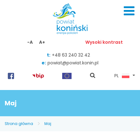
Skocz do zawartości
-A
A+
Wysoki kontrast
t:
+48 63 240 32 42
e:
powiat@powiat.konin.pl
pokaż
PL
wyszukiwarkę
Maj
Strona główna
Maj