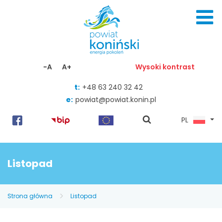
Skocz do zawartości
-A
A+
Wysoki kontrast
t:
+48 63 240 32 42
e:
powiat@powiat.konin.pl
pokaż
PL
wyszukiwarkę
Listopad
Strona główna
Listopad