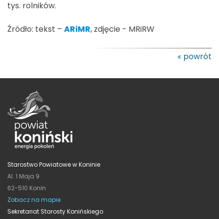
tys. rolników.
Źródło: tekst –
ARiMR
, zdjęcie - MRiRW
powrót
Starostwo Powiatowe w Koninie
Al. 1 Maja 9
62-510 Konin
Zobacz na mapie
Sekretariat Starosty Konińskiego