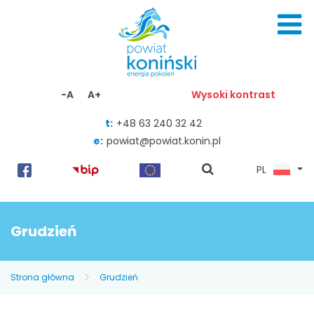
Skocz do zawartości
-A
A+
Wysoki kontrast
t:
+48 63 240 32 42
e:
powiat@powiat.konin.pl
pokaż
PL
wyszukiwarkę
Grudzień
Strona główna
Grudzień