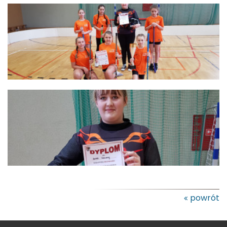
powrót