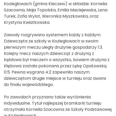
Koziegłowach (gmina Kleczew) w składzie: Kornelia
Szacowna, Maja Topolska, Emilia Maciejewska, Lena
Turek, Zofia Wylot, Weronika Myszkowska, oraz
Krystyna Kwiatkowska.
Zawody rozgrywano systemem każdy z każdym.
Dziewczęta ze szkoły w Koziegłowach w swoim
pierwszym meczu uległy drużynie gospodarzy 1:3.
Kolejny mecz naszych dziewcząt z drużyną z
Kębłowa był meczem o wszystko, bowiem drużyna z
Kłębowa została pokonana przez Łękę Opatowską
0:5. Pewna wygrana 4:2 zapewniła naszym
dziewczętom drugie miejsce w turnieju oraz awans
do finału wojewódzkiego.
Po zawodach przyznano także wyróżnienia
indywidualne. Tytuł najlepszej bramkarki turnieju
otrzymała Kornelia Szacowna ze Szkoły Podstawowej
w Koziegłowach.