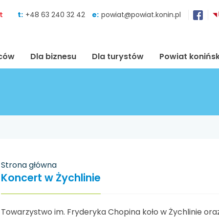
Skocz do zawartości
t
t:
+48 63 240 32 42
e:
powiat@powiat.konin.pl
ńców
Dla biznesu
Dla turystów
Powiat konińsk
Strona główna
Koncert w Żychlinie
Towarzystwo im. Fryderyka Chopina koło w Żychlinie ora