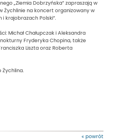
alnego „Ziemia Dobrzyńska” zapraszają w
h w Żychlinie na koncert organizowany w
 krajobrazach Polski”.
ści: Michał Chałupczak i Aleksandra
 nokturny Fryderyka Chopina, także
anciszka Liszta oraz Roberta
 Żychlina.
powrót