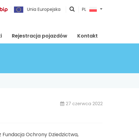
pokaż
Unia Europejska
PL
wyszukiwarkę
i
Rejestracja pojazdów
Kontakt
27 czerwca 2022
z Fundacja Ochrony Dziedzictwa,