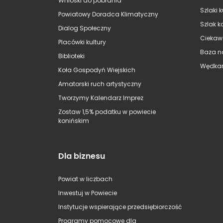
Wnioski do pobrania
Szlaki 
Powiatowy Doradca Klimatyczny
Szlak k
Dialog Społeczny
Ciekaw
Placówki kultury
Baza n
Biblioteki
Wędkar
Koła Gospodyń Wiejskich
Amatorski ruch artystyczny
Tworzymy Kalendarz Imprez
Zostaw 1,5% podatku w powiecie
konińskim
Dla biznesu
Powiat w liczbach
Inwestuj w Powiecie
Instytucje wspierające przedsiębiorczość
Programy pomocowe dla