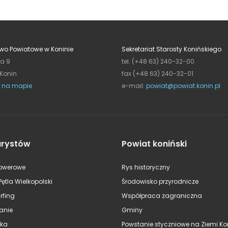
wo Powiatowe w Koninie
Sekretariat Starosty Konińskiego
ja 9
tel. (+48 63) 240-32-00
 Konin
fax (+48 63) 240-32-01
 na mapie
e-mail:
powiat@powiat.konin.pl
urystów
Powiat koniński
rowerowe
Rys historyczny
Pętla Wielkopolski
Środowisko przyrodnicze
rfing
Współpraca zagraniczna
anie
Gminy
ska
Powstanie styczniowe na Ziemi Kon