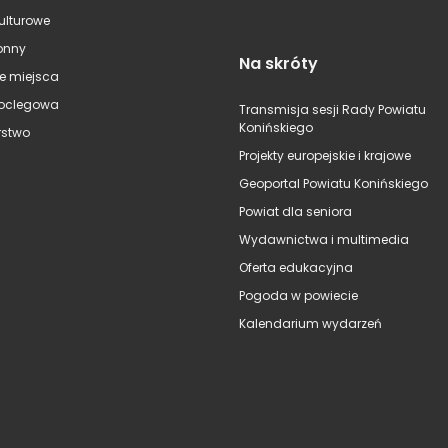
kulturowe
onny
Na skróty
e miejsca
oclegowa
Transmisja sesji Rady Powiatu
Konińskiego
stwo
Projekty europejskie i krajowe
Geoportal Powiatu Konińskiego
Powiat dla seniora
Wydawnictwa i multimedia
Oferta edukacyjna
Pogoda w powiecie
Kalendarium wydarzeń