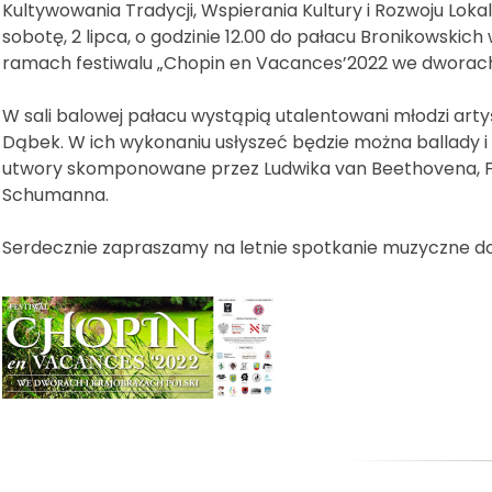
Kultywowania Tradycji, Wspierania Kultury i Rozwoju Lok
sobotę, 2 lipca, o godzinie 12.00 do pałacu Bronikowskic
ramach festiwalu „Chopin en Vacances’2022 we dworach i
W sali balowej pałacu wystąpią utalentowani młodzi arty
Dąbek. W ich wykonaniu usłyszeć będzie można ballady i
utwory skomponowane przez Ludwika van Beethovena, Fr
Schumanna.
Serdecznie zapraszamy na letnie spotkanie muzyczne do