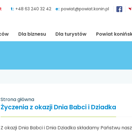
Skocz do zawartości
t
t:
+48 63 240 32 42
e:
powiat@powiat.konin.pl
ńców
Dla biznesu
Dla turystów
Powiat konińsk
Strona główna
Życzenia z okazji Dnia Babci i Dziadka
Z okazji Dnia Babci i Dnia Dziadka składamy Państwu nasz