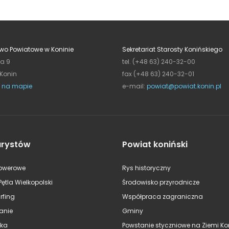
wo Powiatowe w Koninie
Sekretariat Starosty Konińskiego
ja 9
tel. (+48 63) 240-32-00
 Konin
fax (+48 63) 240-32-01
 na mapie
e-mail:
powiat@powiat.konin.pl
urystów
Powiat koniński
rowerowe
Rys historyczny
Pętla Wielkopolski
Środowisko przyrodnicze
rfing
Współpraca zagraniczna
anie
Gminy
ska
Powstanie styczniowe na Ziemi Kon