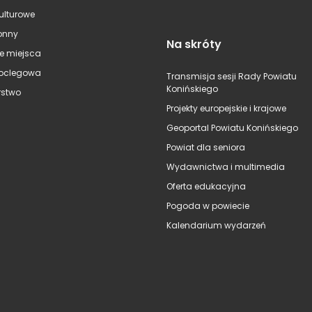
kulturowe
onny
Na skróty
e miejsca
oclegowa
Transmisja sesji Rady Powiatu
Konińskiego
stwo
Projekty europejskie i krajowe
Geoportal Powiatu Konińskiego
Powiat dla seniora
Wydawnictwa i multimedia
Oferta edukacyjna
Pogoda w powiecie
Kalendarium wydarzeń