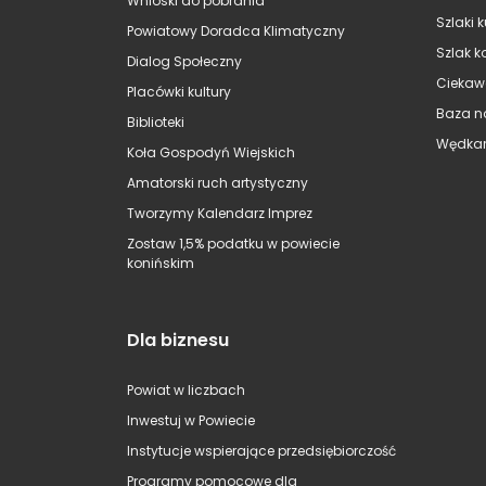
Wnioski do pobrania
Szlaki 
Powiatowy Doradca Klimatyczny
Szlak k
Dialog Społeczny
Ciekaw
Placówki kultury
Baza n
Biblioteki
Wędkar
Koła Gospodyń Wiejskich
Amatorski ruch artystyczny
Tworzymy Kalendarz Imprez
Zostaw 1,5% podatku w powiecie
konińskim
Dla biznesu
Powiat w liczbach
Inwestuj w Powiecie
Instytucje wspierające przedsiębiorczość
Programy pomocowe dla