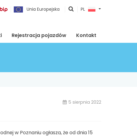
pokaż
Unia Europejska
PL
wyszukiwarkę
i
Rejestracja pojazdów
Kontakt
5 sierpnia 2022
nej w Poznaniu ogłasza, że od dnia 15