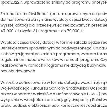
lipca 2022 r. wprowadzono zmiany do programu prioryte
Zmiana ta umożliwi Beneficjentom uprawnionym do pod
dofinansowania otrzymanie wypłaty części kwoty dotacji w
wyższej dotacji dla przedsięwzięć realizowanych przez B
47 000 zł i Części 3) Programu - do 79 000 zł.
Wypłata części kwoty dotacji w formie zaliczki będzie r
Beneficjentem uprawnionym do podwyższonego lub najw
z obowiązującymi po zmianie programem, wzorem formul
regulaminem naboru wniosków w ramach programu Czyst
realizowane w ramach Programu nie dotyczą budynków 
nowobudowanych.
Wnioski o dofinasowanie w formie dotacji z wcześniejszą 
Wojewódzkiego Funduszu Ochrony Środowiska i Gospodark
przez Generator Wniosków o Dofinansowanie (GWD) p
wyłącznie w wersji elektronicznej, gdy dysponują Pańs
braku podpisu elektronicznego, konieczne jest dostarcze