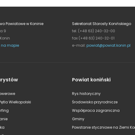
wo Powiatowe w Koninie
Sekretariat Starosty Konińskiego
ja 9
tel. (+48 63) 240-32-00
 Konin
fax (+48 63) 240-32-01
 na mapie
e-mail:
powiat@powiat.konin.pl
urystów
Powiat koniński
rowerowe
Rys historyczny
Pętla Wielkopolski
Środowisko przyrodnicze
rfing
Współpraca zagraniczna
anie
Gminy
ska
Powstanie styczniowe na Ziemi Kon