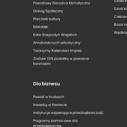
Szlaki 
Powiatowy Doradca Klimatyczny
Szlak k
Dialog Społeczny
Ciekaw
Placówki kultury
Baza n
Biblioteki
Wędkar
Koła Gospodyń Wiejskich
Amatorski ruch artystyczny
Tworzymy Kalendarz Imprez
Zostaw 1,5% podatku w powiecie
konińskim
Dla biznesu
Powiat w liczbach
Inwestuj w Powiecie
Instytucje wspierające przedsiębiorczość
Programy pomocowe dla
przedsiębiorców