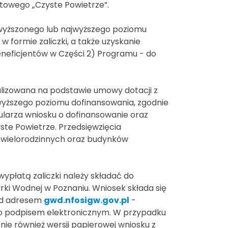
towego „Czyste Powietrze”.
wyższonego lub najwyższego poziomu
 formie zaliczki, a także uzyskanie
eneficjentów w Części 2) Programu - do
ealizowana na podstawie umowy dotacji z
yższego poziomu dofinansowania, zgodnie
arza wniosku o dofinansowanie oraz
e Powietrze. Przedsięwzięcia
wielorodzinnych oraz budynków
wypłatą zaliczki należy składać do
i Wodnej w Poznaniu. Wniosek składa się
od adresem
gwd.nfosigw.gov.pl
-
two podpisem elektronicznym. W przypadku
nie również wersji papierowej wniosku z