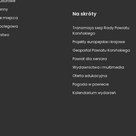
kulturowe
onny
Na skróty
e miejsca
oclegowa
Transmisja sesji Rady Powiatu
Konińskiego
stwo
Projekty europejskie i krajowe
Geoportal Powiatu Konińskiego
Powiat dla seniora
Wydawnictwa i multimedia
Oferta edukacyjna
Pogoda w powiecie
Kalendarium wydarzeń