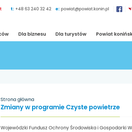
Skocz do zawartości
t
t:
+48 63 240 32 42
e:
powiat@powiat.konin.pl
ńców
Dla biznesu
Dla turystów
Powiat konińsk
Strona główna
Zmiany w programie Czyste powietrze
Wojewódzki Fundusz Ochrony Środowiska i Gospodarki Wod